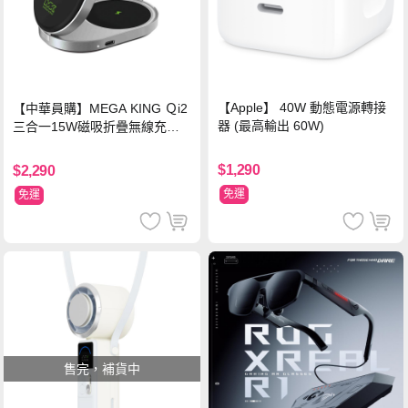
【Apple】 40W 動態電源轉接
【中華員購】MEGA KING Ｑi2
器 (最高輸出 60W)
三合一15W磁吸折疊無線充電
支架 黑
$1,290
$2,290
免運
免運
售完，補貨中