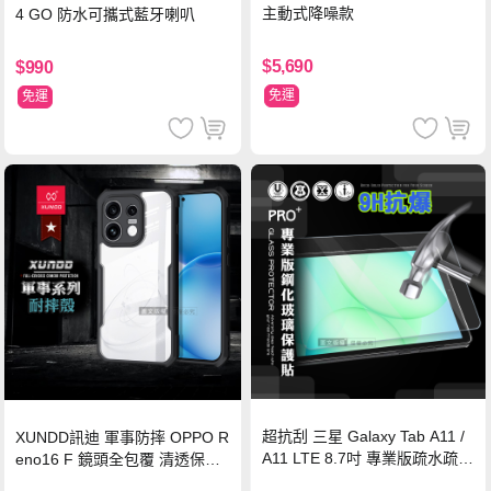
主動式降噪款
4 GO 防水可攜式藍牙喇叭
$5,690
$990
免運
免運
超抗刮 三星 Galaxy Tab A11 /
XUNDD訊迪 軍事防摔 OPPO R
A11 LTE 8.7吋 專業版疏水疏油
eno16 F 鏡頭全包覆 清透保護
9H鋼化玻璃膜 平板玻璃貼
殼 手機殼(夜幕黑)