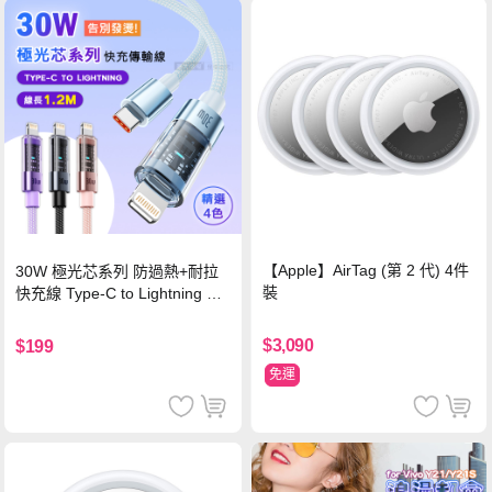
【Apple】AirTag (第 2 代) 4件
30W 極光芯系列 防過熱+耐拉
裝
快充線 Type-C to Lightning 傳
輸充電線(1.2M)黑色
$3,090
$199
免運