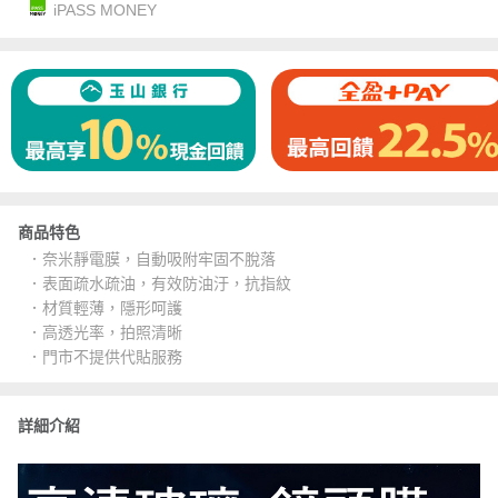
iPASS MONEY
商品特色
．奈米靜電膜，自動吸附牢固不脫落
．表面疏水疏油，有效防油汙，抗指紋
．材質輕薄，隱形呵護
．高透光率，拍照清晰
．門市不提供代貼服務
詳細介紹