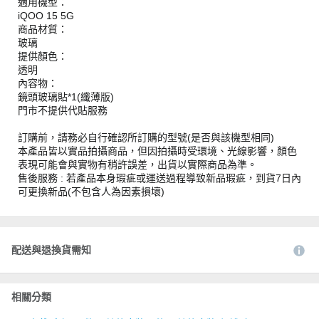
適用機型：
iQOO 15 5G
商品材質：
玻璃
提供顏色：
透明
內容物：
鏡頭玻璃貼*1(纖薄版)
門市不提供代貼服務
訂購前，請務必自行確認所訂購的型號(是否與該機型相同)
本產品皆以實品拍攝商品，但因拍攝時受環境、光線影響，顏色
表現可能會與實物有稍許誤差，出貨以實際商品為準。
售後服務 : 若產品本身瑕疵或運送過程導致新品瑕疵，到貨7日內
可更換新品(不包含人為因素損壞)
配送與退換貨需知
相關分類