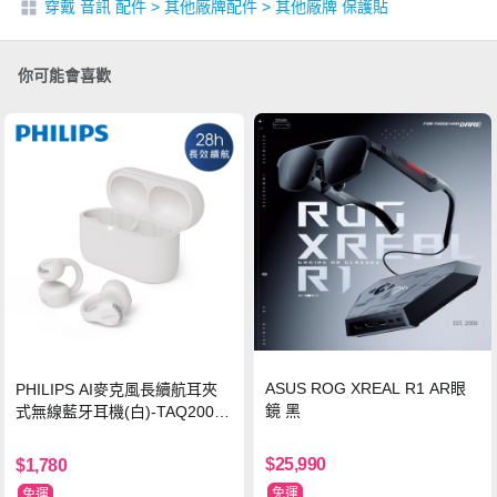
穿戴 音訊 配件
>
其他廠牌配件
>
其他廠牌 保護貼
你可能會喜歡
ASUS ROG XREAL R1 AR眼
PHILIPS AI麥克風長續航耳夾
鏡 黑
式無線藍牙耳機(白)-TAQ2000
WT
$25,990
$1,780
免運
免運