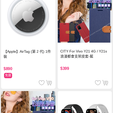
CITY For Vivo Y21 4G / Y21s
【Apple】AirTag (第 2 代) 1件
浪漫都會支架皮套-藍
裝
$399
$890
免運