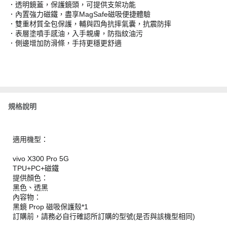
．透明鏡蓋，保護鏡頭，可提供支架功能
．內置強力磁鐵，盡享MagSafe磁吸便捷體驗
．雙重材質全包保護，輔與四角抗摔氣囊，抗震防摔
．表層塗噴手感油，入手親膚，防指紋油污
．側邊增加防滑條，手持更穩更舒適
規格說明
適用機型：
vivo X300 Pro 5G
TPU+PC+磁鐵
提供顏色：
黑色、透黑
內容物：
黑鏡 Prop 磁吸保護殼*1
訂購前，請務必自行確認所訂購的型號(是否與該機型相同)