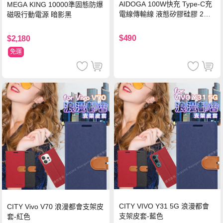
AIDOGA 100W快充 Type-C充
MEGA KING 10000準固態防爆
電線傳輸線 液態矽膠硅膠 2M
磁吸行動電源 暗影黑
支援iPhone17/安卓/手機/平板
$490
$2,180
免運
CITY VIVO Y31 5G 浪漫都會
CITY Vivo V70 浪漫都會支架皮
支架皮套-藍色
套-紅色