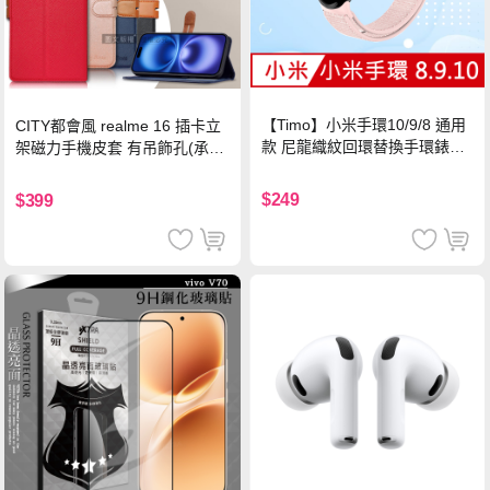
【Timo】小米手環10/9/8 通用
CITY都會風 realme 16 插卡立
款 尼龍織紋回環替換手環錶帶-
架磁力手機皮套 有吊飾孔(承諾
珍珠粉
黑)
$249
$399