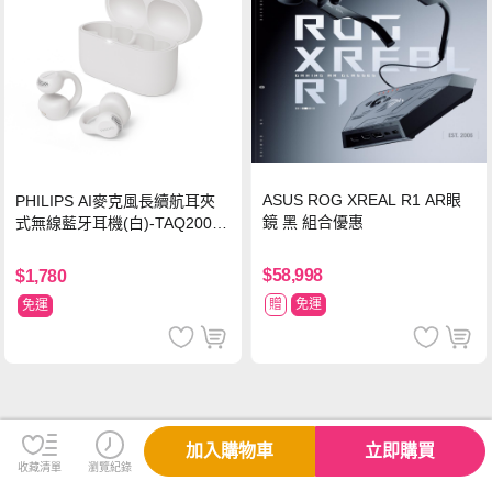
ASUS ROG XREAL R1 AR眼
PHILIPS AI麥克風長續航耳夾
鏡 黑 組合優惠
式無線藍牙耳機(白)-TAQ2000
WT
$58,998
$1,780
贈
免運
免運
加入購物車
立即購買
收藏清單
瀏覽紀錄