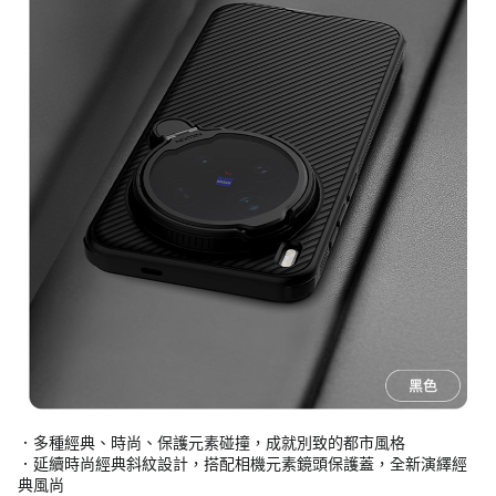
．多種經典、時尚、保護元素碰撞，成就別致的都市風格
．延續時尚經典斜紋設計，搭配相機元素鏡頭保護蓋，全新演繹經
典風尚