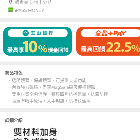
銀角零卡-無卡分期
iPASS MONEY
商品特色
．透明鏡蓋，保護鏡頭，可提供支架功能
．內置強力磁鐵，盡享MagSafe磁吸便捷體驗
．雙重材質全包保護，輔與四角抗摔氣囊，抗震防摔
．表層塗噴手感油，入手親膚，防指紋油污
詳細介紹