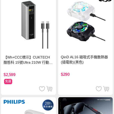
QinD AL16 磁吸式手機散熱器
【Wh+CCC標示】CUKTECH
(插電款)(黑色)
酷態科 15號Ultra 210W 行動電
源 20000mAh (PB200U) -灰色
$290
$2,599
免運