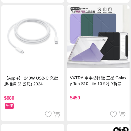
VXTRA 軍事防摔級 三星 Galax
【Apple】 240W USB-C 充電
y Tab S10 Lite 10.9吋 Y折晶透
連接線 (2 公尺) 2024
背蓋立架皮套 含筆槽(經典黑)
$459
$980
免運