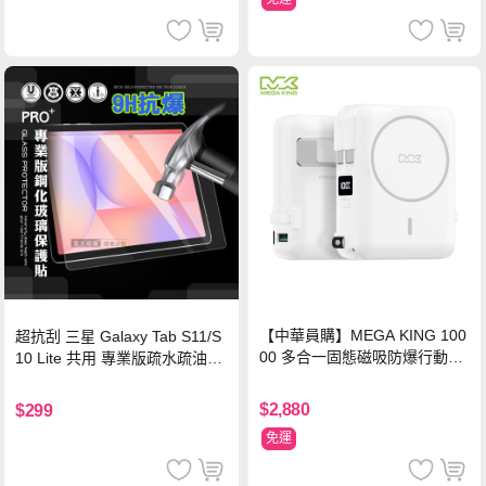
【中華員購】MEGA KING 100
超抗刮 三星 Galaxy Tab S11/S
00 多合一固態磁吸防爆行動電
10 Lite 共用 專業版疏水疏油9H
源 冰曜白
鋼化玻璃膜 平板玻璃貼
$2,880
$299
免運