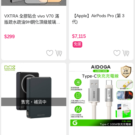
【Apple】AirPods Pro (第 3
VXTRA 全膠貼合 vivo V70 滿
代)
版疏水疏油9H鋼化頂級玻璃貼
保護貼(黑)
$7,115
$299
免運
售完，補貨中