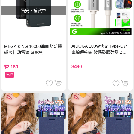
售完，補貨中
AIDOGA 100W快充 Type-C充
MEGA KING 10000準固態防爆
電線傳輸線 液態矽膠硅膠 2M
磁吸行動電源 暗影黑
支援iPhone17/安卓/手機/平板
$490
$2,180
免運