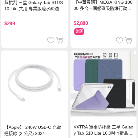
【中華員購】MEGA KING 100
超抗刮 三星 Galaxy Tab S11/S
00 多合一固態磁吸防爆行動電
10 Lite 共用 專業版疏水疏油9H
源 冰曜白
鋼化玻璃膜 平板玻璃貼
$2,880
$299
免運
VXTRA 軍事防摔級 三星 Galax
【Apple】 240W USB-C 充電
y Tab S10 Lite 10.9吋 Y折晶透
連接線 (2 公尺) 2024