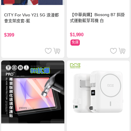
【中華員購】Biosong B7 斜掛
CITY For Vivo Y21 5G 浪漫都
式運動藍芽耳機 白
會支架皮套-藍
$1,990
$399
免運