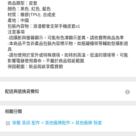
商品類型：皮套
顏色：黑色, 紅色, 藍色
材質：橡膠(TPU), 合成皮
產地：中國
包裝內容物：浪漫都會支架手機皮套x1
注意事項
-因攝影與螢幕顯示，可能有色澤顯示差異，請依實際商品為準
-本商品不含非產品包裝內容標示物，如瓶罐檯架等輔助型攝影道
具
-請勿使用於室外或特殊環境，如特別高溫、低溫的環境等，可能
影響電器使用壽命，不屬於商品瑕疵範圍
保固範圍：新品瑕疵享鑑賞期
配送與退換貨需知
相關分類
穿戴 音訊 配件
>
其他廠牌配件
>
其他廠牌 殼套