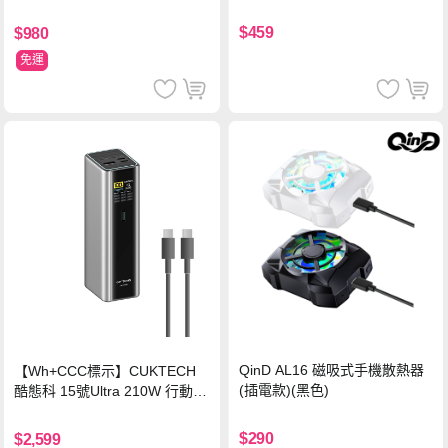
背蓋立架皮套 含筆槽(經典黑)
$459
$980
免運
QinD AL16 磁吸式手機散熱器
【Wh+CCC標示】CUKTECH
(插電款)(黑色)
酷態科 15號Ultra 210W 行動電
源 20000mAh (PB200U) -灰色
$290
$2,599