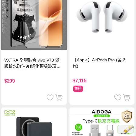
【Apple】AirPods Pro (第 3
VXTRA 全膠貼合 vivo V70 滿
代)
版疏水疏油9H鋼化頂級玻璃貼
保護貼(黑)
$7,115
$299
免運