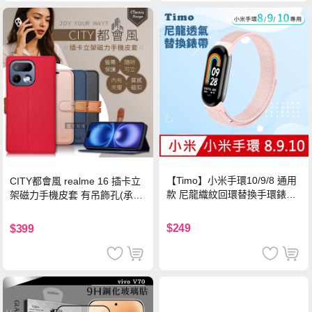
【Timo】小米手環10/9/8 通用
CITY都會風 realme 16 插卡立
款 尼龍織紋回環替換手環錶帶-
架磁力手機皮套 有吊飾孔(承諾
珍珠粉
黑)
$249
$399