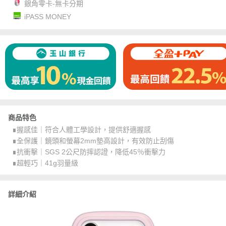
銀角零卡-無卡分期
iPASS MONEY
商品特色
∎握感佳｜符合人體工學設計，提供舒適握感
∎全保護｜鏡頭和螢幕2mm墊高設計，有效防止刮傷
∎抗衝擊｜SGS 2公尺防摔認證，降低45％衝擊力
∎超輕巧｜41g羽量級
詳細介紹