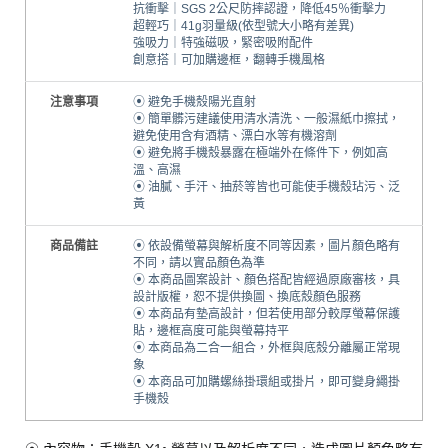
抗衝擊｜SGS 2公尺防摔認證，降低45％衝擊力
超輕巧｜41g羽量級(依型號大小略有差異)
強吸力｜特強磁吸，緊密吸附配件
創意搭｜可加購邊框，翻轉手機風格
注意事項
⦿ 避免手機殼陽光直射
⦿ 簡單髒污建議使用清水清洗、一般濕紙巾擦拭，
避免使用含有酒精、漂白水等有機溶劑
⦿ 避免將手機殼暴露在極端外在條件下，例如高
溫、高濕
⦿ 油膩、手汗、抽菸等皆也可能使手機殼玷污、泛
黃
商品備註
⦿ 依設備螢幕與解析度不同等因素，圖片顏色略有
不同，請以實品顏色為準
⦿ 本商品圖案設計、顏色搭配皆經過原廠審核，具
設計版權，恕不提供換圖、換底殼顏色服務
⦿ 本商品有墊高設計，但若使用部分較厚螢幕保護
貼，邊框高度可能與螢幕持平
⦿ 本商品為二合一組合，外框與底殼分離屬正常現
象
⦿ 本商品可加購螺絲掛環組或掛片，即可變身繩掛
手機殼