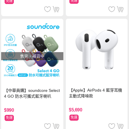
免運
免運
售完，補貨中
【Apple】AirPods 4 藍芽耳機
【中華員購】soundcore Select
主動式降噪款
4 GO 防水可攜式藍牙喇叭
$5,690
$990
免運
免運