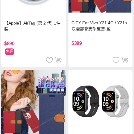
CITY For Vivo Y21 4G / Y21s
【Apple】AirTag (第 2 代) 1件
浪漫都會支架皮套-藍
裝
$399
$890
免運