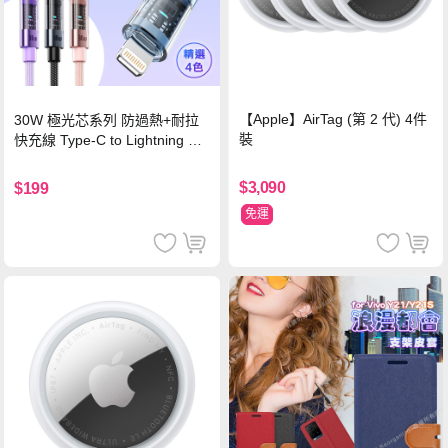
【Apple】AirTag (第 2 代) 4件
30W 極光芯系列 防過熱+耐拉
裝
快充線 Type-C to Lightning 傳
輸充電線(1.2M)黑色
$3,090
$199
免運