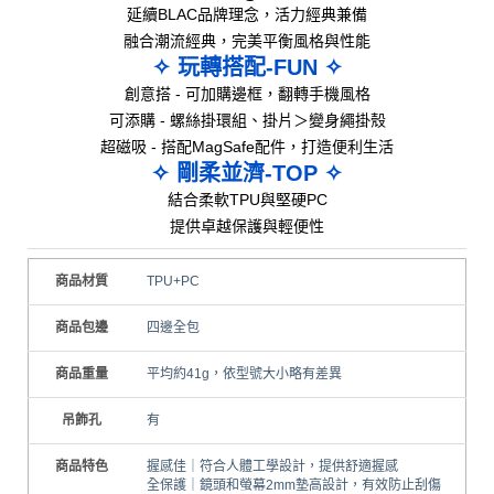
延續BLAC品牌理念，活力經典兼備
融合潮流經典，完美平衡風格與性能
✧ 玩轉搭配-FUN ✧
創意搭 - 可加購邊框，翻轉手機風格
可添購 - 螺絲掛環組、掛片＞變身繩掛殼
超磁吸 - 搭配MagSafe配件，打造便利生活
✧ 剛柔並濟-TOP ✧
結合柔軟TPU與堅硬PC
提供卓越保護與輕便性
商品材質
TPU+PC
商品包邊
四邊全包
商品重量
平均約41g，依型號大小略有差異
吊飾孔
有
商品特色
握感佳｜符合人體工學設計，提供舒適握感
全保護｜鏡頭和螢幕2mm墊高設計，有效防止刮傷