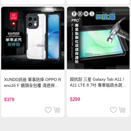
超抗刮 三星 Galaxy Tab A11 /
XUNDD訊迪 軍事防摔 OPPO R
A11 LTE 8.7吋 專業版疏水疏油
eno16 F 鏡頭全包覆 清透保護
9H鋼化玻璃膜 平板玻璃貼
殼 手機殼(夜幕黑)
$299
$379