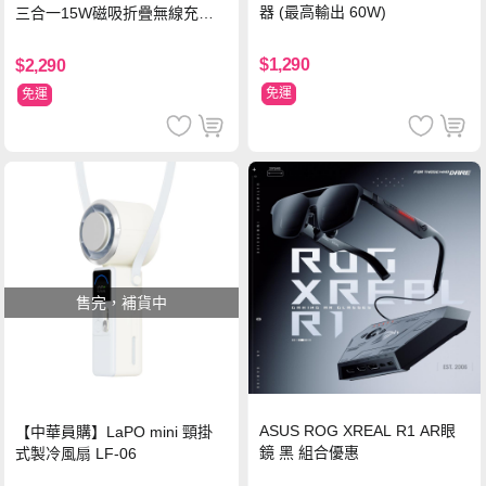
器 (最高輸出 60W)
三合一15W磁吸折疊無線充電
支架 黑
$1,290
$2,290
免運
免運
售完，補貨中
ASUS ROG XREAL R1 AR眼
【中華員購】LaPO mini 頸掛
鏡 黑 組合優惠
式製冷風扇 LF-06