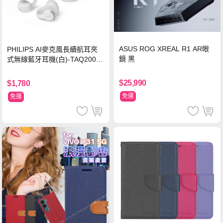
ASUS ROG XREAL R1 AR眼
PHILIPS AI麥克風長續航耳夾
鏡 黑
式無線藍牙耳機(白)-TAQ2000
WT
$25,990
$1,780
免運
免運