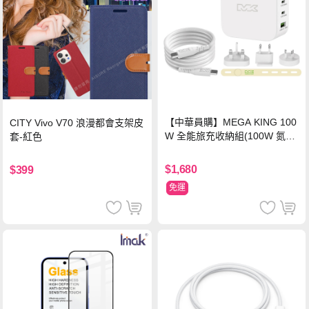
【中華員購】MEGA KING 100
CITY Vivo V70 浪漫都會支架皮
W 全能旅充收納組(100W 氮化
套-紅色
鎵旅充頭 +100W高速充電線附
萬國轉接器)
$1,680
$399
免運