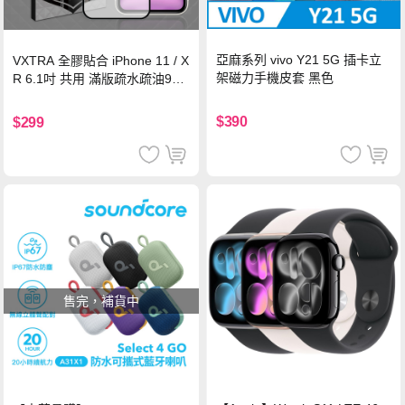
亞麻系列 vivo Y21 5G 插卡立
VXTRA 全膠貼合 iPhone 11 / X
架磁力手機皮套 黑色
R 6.1吋 共用 滿版疏水疏油9H
鋼化頂級玻璃膜(黑)
$390
$299
售完，補貨中