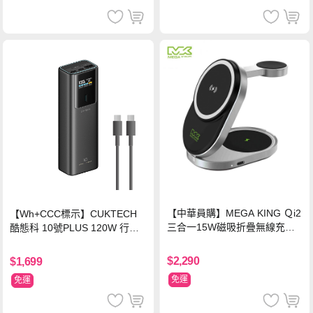
【中華員購】MEGA KING Ｑi2
【Wh+CCC標示】CUKTECH
三合一15W磁吸折疊無線充電
酷態科 10號PLUS 120W 行動
支架 黑
電源 15000mAh (PB150P)-黑
色
$2,290
$1,699
免運
免運