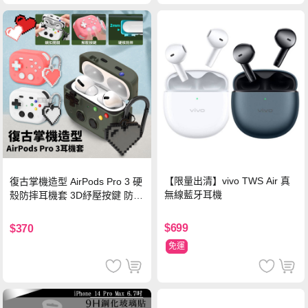
【限量出清】vivo TWS Air 真
復古掌機造型 AirPods Pro 3 硬
無線藍牙耳機
殼防摔耳機套 3D紓壓按鍵 防開
鎖扣 附心形掛勾(懷舊灰)
$699
$370
免運