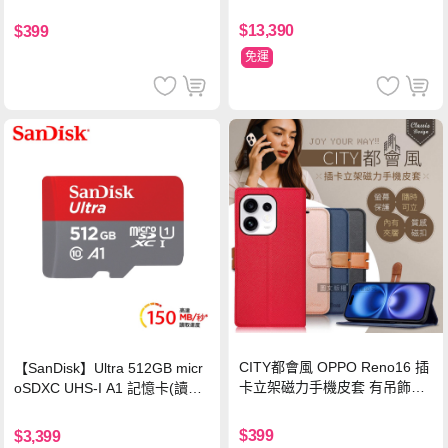
$13,390
$399
免運
CITY都會風 OPPO Reno16 插
【SanDisk】Ultra 512GB micr
卡立架磁力手機皮套 有吊飾孔
oSDXC UHS-I A1 記憶卡(讀取
(奢華紅)
達150MB/s)
$399
$3,399