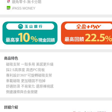
銀角零卡-無卡分期
iPASS MONEY
商品特色
磁吸支架 一殼多用 美感更升級
採2.5高厚度 高透PC背板
專利設計360°可旋轉磁吸支架
車載磁吸 更加穩固不怕掉
舒適防滑 不易氧化 還原裸視感
側邊護條與合金按鍵
詳細介紹