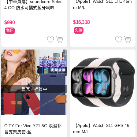
【Apple】Watch S11 LTE 46m
【中華員購】soundcore Select
m M/L
4 GO 防水可攜式藍牙喇叭
$16,318
$990
免運
免運
售完，補貨中
【Apple】Watch S11 GPS 46
CITY For Vivo Y21 5G 浪漫都
mm M/L
會支架皮套-藍