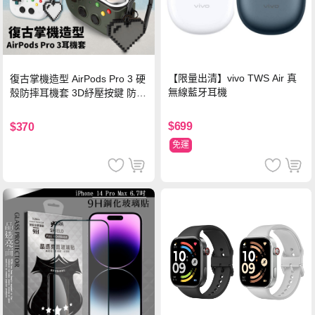
【限量出清】vivo TWS Air 真
復古掌機造型 AirPods Pro 3 硬
無線藍牙耳機
殼防摔耳機套 3D紓壓按鍵 防開
鎖扣 附心形掛勾(懷舊灰)
$699
$370
免運