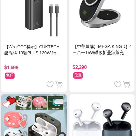
【中華員購】MEGA KING Ｑi2
【Wh+CCC標示】CUKTECH
三合一15W磁吸折疊無線充電
酷態科 10號PLUS 120W 行動
支架 黑
電源 15000mAh (PB150P)-黑
色
$2,290
$1,699
免運
免運