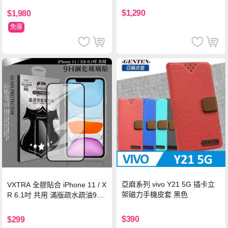
$1,290
$1,980
免運
亞麻系列 vivo Y21 5G 插卡立
VXTRA 全膠貼合 iPhone 11 / X
架磁力手機皮套 黑色
R 6.1吋 共用 滿版疏水疏油9H
鋼化頂級玻璃膜(黑)
$390
$299