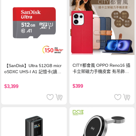
CITY都會風 OPPO Reno16 插
【SanDisk】Ultra 512GB micr
卡立架磁力手機皮套 有吊飾孔
oSDXC UHS-I A1 記憶卡(讀取
(奢華紅)
達150MB/s)
$399
$3,399