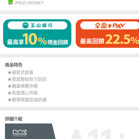
iPASS MONEY
商品特色
★磁吸式掀蓋
★質感壓紋耐污防刮
★翻蓋喚醒休眠
★角度隨心所欲
★鏡頭周圍加強防護
詳細介紹