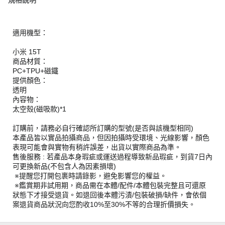
規格說明
適用機型：
小米 15T
商品材質：
PC+TPU+磁鐵
提供顏色：
透明
內容物：
太空殼(磁吸款)*1
訂購前，請務必自行確認所訂購的型號(是否與該機型相同)
本產品皆以實品拍攝商品，但因拍攝時受環境、光線影響，顏色
表現可能會與實物有稍許誤差，出貨以實際商品為準。
售後服務 : 若產品本身瑕疵或運送過程導致新品瑕疵，到貨7日內
可更換新品(不包含人為因素損壞)
※提醒您打開包裹時請錄影，避免影響您的權益。
※鑑賞期非試用期，商品需在本體/配件/本體包裝完整且可還原
狀態下才接受退貨。如退回後本體污漬/包裝破損/缺件，會依個
案退貨商品狀況向您酌收10%至30%不等的合理折價損失。