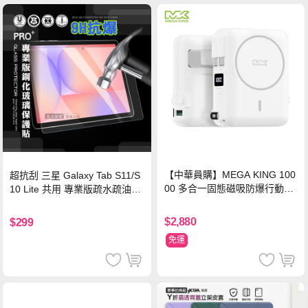
【中華員購】MEGA KING 100
超抗刮 三星 Galaxy Tab S11/S
00 多合一固態磁吸防爆行動電
10 Lite 共用 專業版疏水疏油9H
源 冰曜白
鋼化玻璃膜 平板玻璃貼
$2,880
$299
免運