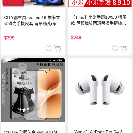
【Timo】小米手環10/9/8 通用
CITY都會風 realme 16 插卡立
款 尼龍織紋回環替換手環錶帶-
架磁力手機皮套 有吊飾孔(承諾
珍珠粉
黑)
$249
$399
【Apple】AirPods Pro (第 3
VXTRA 全膠貼合 vivo V70 滿