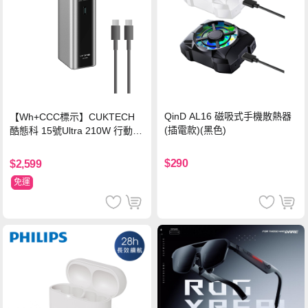
QinD AL16 磁吸式手機散熱器
【Wh+CCC標示】CUKTECH
(插電款)(黑色)
酷態科 15號Ultra 210W 行動電
源 20000mAh (PB200U) -灰色
$290
$2,599
免運