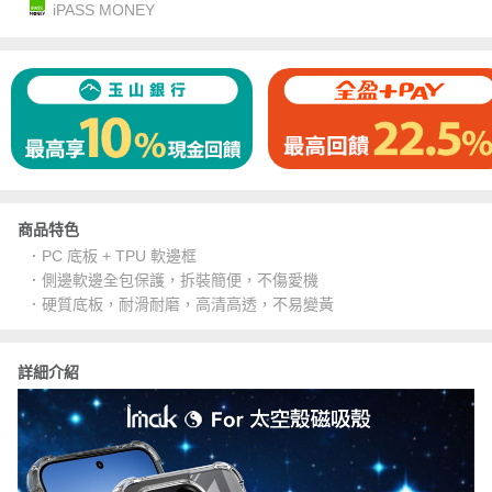
iPASS MONEY
商品特色
．PC 底板 + TPU 軟邊框
．側邊軟邊全包保護，拆裝簡便，不傷愛機
．硬質底板，耐滑耐磨，高清高透，不易變黃
詳細介紹