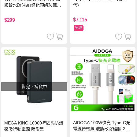
代)
版疏水疏油9H鋼化頂級玻璃貼
保護貼(黑)
$7,115
$299
免運
售完，補貨中
AIDOGA 100W快充 Type-C充
MEGA KING 10000準固態防爆
電線傳輸線 液態矽膠硅膠 2M
磁吸行動電源 暗影黑
支援iPhone17/安卓/手機/平板