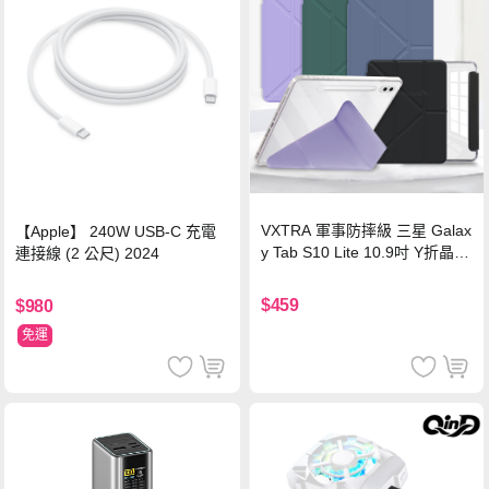
VXTRA 軍事防摔級 三星 Galax
【Apple】 240W USB-C 充電
y Tab S10 Lite 10.9吋 Y折晶透
連接線 (2 公尺) 2024
背蓋立架皮套 含筆槽(經典黑)
$459
$980
免運