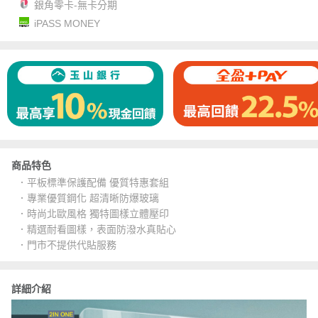
銀角零卡-無卡分期
iPASS MONEY
商品特色
．平板標準保護配備 優質特惠套組
．專業優質鋼化 超清晰防爆玻璃
．時尚北歐風格 獨特圖樣立體壓印
．精選耐看圖樣，表面防潑水真貼心
．門市不提供代貼服務
詳細介紹