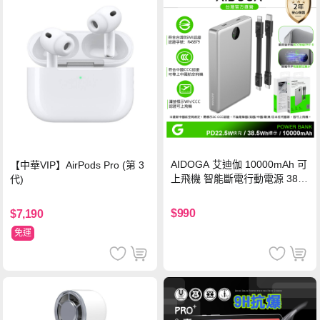
AIDOGA 艾迪伽 10000mAh 可
【中華VIP】AirPods Pro (第 3
上飛機 智能斷電行動電源 38.5
代)
Wh PD雙向快充充電線 鈦銀 台
灣BSMI/中國CCC/歐美CE/FCC
$990
$7,190
認證
免運