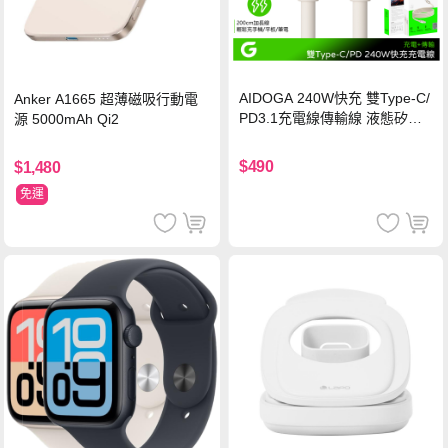
AIDOGA 240W快充 雙Type-C/
Anker A1665 超薄磁吸行動電
PD3.1充電線傳輸線 液態矽膠
源 5000mAh Qi2
硅膠 2M 支援iPhone17/安卓/手
機/平板/筆電
$490
$1,480
免運