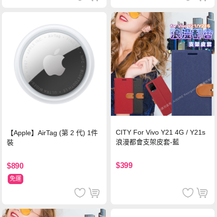
CITY For Vivo Y21 4G / Y21s
【Apple】AirTag (第 2 代) 1件
浪漫都會支架皮套-藍
裝
$399
$890
免運