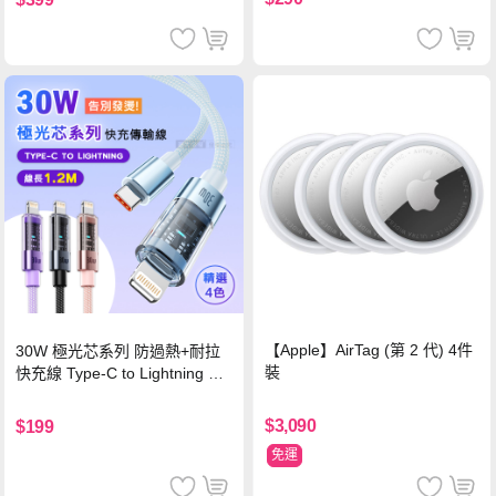
【Apple】AirTag (第 2 代) 4件
30W 極光芯系列 防過熱+耐拉
裝
快充線 Type-C to Lightning 傳
輸充電線(1.2M)黑色
$3,090
$199
免運