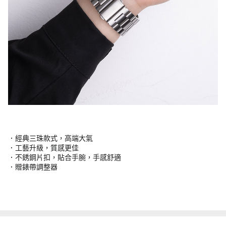
．經典三珠款式，高端大氣
．工藝升級，質感更佳
．不銹鋼片扣，貼合手腕，手感舒適
．贈錶帶調整器