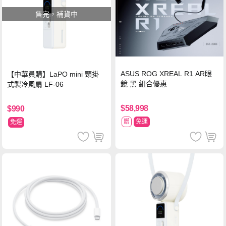
售完，補貨中
ASUS ROG XREAL R1 AR眼
【中華員購】LaPO mini 頸掛
鏡 黑 組合優惠
式製冷風扇 LF-06
$58,998
$990
贈
免運
免運