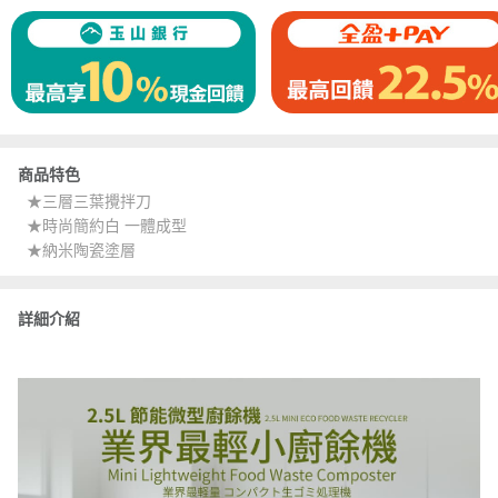
商品特色
★三層三葉攪拌刀
★時尚簡約白 一體成型
★納米陶瓷塗層
詳細介紹