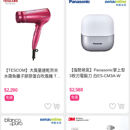
【強勢爸氣】Panasonic掌上型
【TESCOM】大風量速乾奈米
3枚刃電鬍刀 白ES-CM3A-W
水霧負離子膠原蛋白吹風機 TC
D3000TW 桃紅色 TCD-3000T
W
$2,588
$2,290
免運
免運