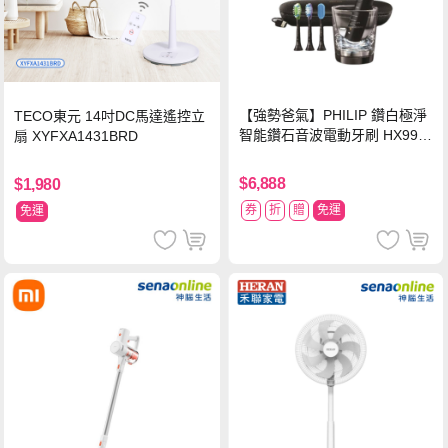
【強勢爸氣】PHILIP 鑽白極淨
TECO東元 14吋DC馬達遙控立
智能鑽石音波電動牙刷 HX992
扇 XYFXA1431BRD
4【贈亮白刷頭】
$6,888
$1,980
券
折
贈
免運
免運