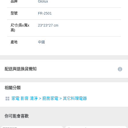
品牌
Glolux
型號
FR-2501
尺寸(長x寬x
23*23*27 cm
高)
產地
中國
配送與退換貨需知
相關分類
家電 影音 清淨
>
廚房家電
>
其它料理電器
你可能會喜歡