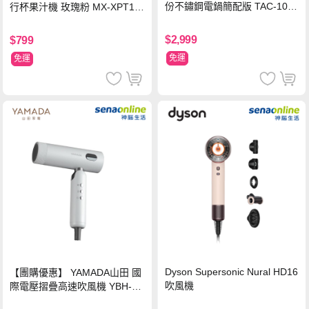
份不鏽鋼電鍋簡配版 TAC-10L-
行杯果汁機 玫瑰粉 MX-XPT10
MCRL 莓果紅
3-P
$2,999
$799
免運
免運
Dyson Supersonic Nural HD16
【團購優惠】 YAMADA山田 國
吹風機
際電壓摺疊高速吹風機 YBH-12
QN03G(S)