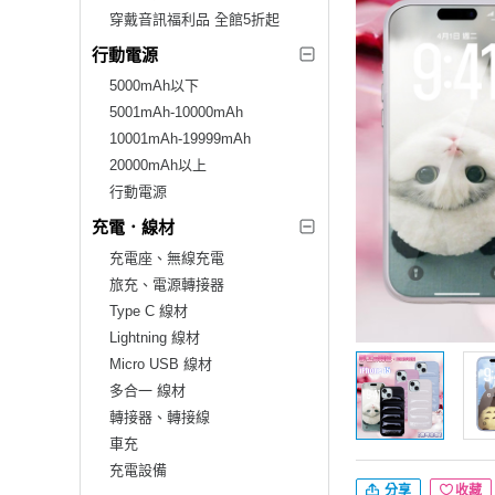
穿戴音訊福利品 全館5折起
行動電源
5000mAh以下
5001mAh-10000mAh
10001mAh-19999mAh
20000mAh以上
行動電源
充電．線材
充電座、無線充電
旅充、電源轉接器
Type C 線材
Lightning 線材
Micro USB 線材
多合一 線材
轉接器、轉接線
車充
充電設備
分享
收藏