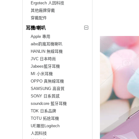
Ergotech 人因科技
其他廠牌穿戴
穿戴配件
耳機/喇叭
Apple 專用
aibo鈞嵐耳機喇叭
HANLIN 無線耳機
JVC 日本時尚
Jabees藍牙耳機
MI 小米耳機
OPPO 真無線耳機
SAMSUNG 高音質
SONY 日系質感
soundcore 藍牙耳機
TDK 日系品牌
TOTU 拓途耳機
UE羅技Logitech
人因科技