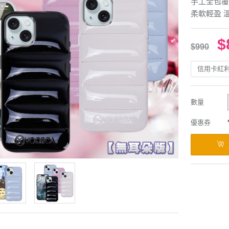
手工全包覆
柔軟輕盈 
$
$990
信用卡紅
數量
優惠券