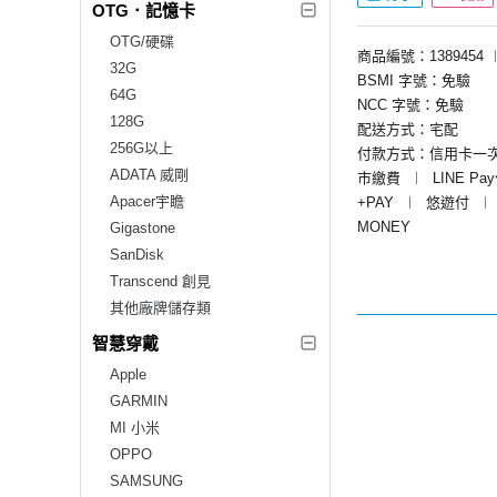
OTG．記憶卡
OTG/硬碟
商品編號：1389454
32G
BSMI 字號：免驗
64G
NCC 字號：免驗
128G
配送方式：宅配
256G以上
付款方式：信用卡一
ADATA 威剛
市繳費
︱
LINE Pa
Apacer宇瞻
+PAY
︱
悠遊付
︱
MONEY
Gigastone
SanDisk
Transcend 創見
其他廠牌儲存類
智慧穿戴
Apple
GARMIN
MI 小米
OPPO
SAMSUNG