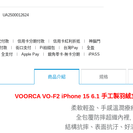
︱
UA2500012624
次付款
︱
信用卡分期付款
︱
信用卡紅利折抵
︱
神腦門
y付款
︱
街口支付
︱
Pi拍錢包
︱
台灣Pay
︱
全盈
全支付
︱
Apple Pay
︱
銀角零卡-無卡分期
︱
iPASS
商品介紹
規格
VOORCA VO-F2 iPhone 15 6.1 手
柔軟輕盈、手感溫潤療
全包覆防摔超織內裡,
結構抗摔、表面抗汙、好