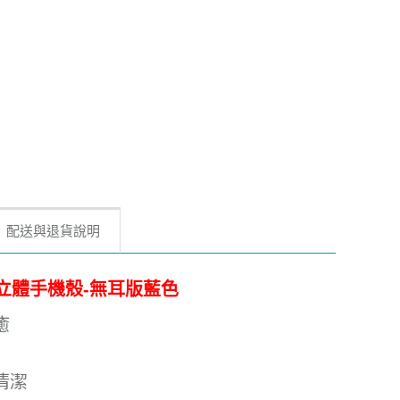
配送與退貨說明
工製羽絨立體手機殼-無耳版藍色
癒
清潔