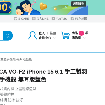
展開廣告
S-CARE
加入LINE
YouTube
FB粉絲團
商品
項
登入
︱
註冊
0
購物車
會員中心
手工製羽絨立體手機殼-無耳版藍色
A VO-F2 iPhone 15 6.1 手工製羽
手機殼-無耳版藍色
超纖內裡 立體縫線造型
衝邊緣防撞
結構 防摔 抗汙