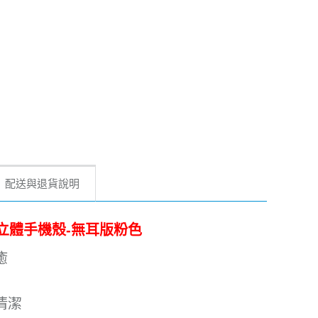
配送與退貨說明
工製羽絨立體手機殼-無耳版粉色
癒
清潔