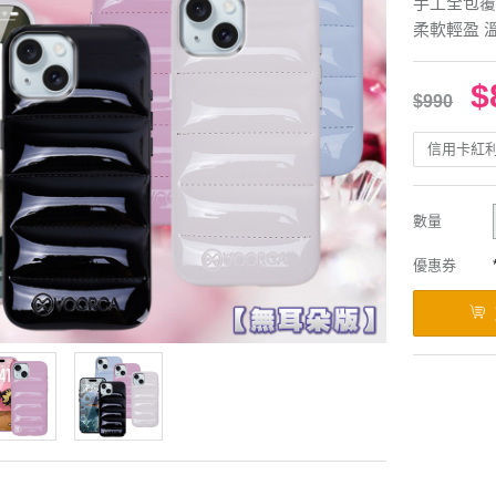
手工全包覆
柔軟輕盈 
$
$990
信用卡紅
數量
優惠券