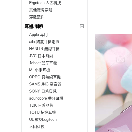
Ergotech 人因科技
其他廠牌穿戴
穿戴配件
耳機/喇叭
Apple 專用
aibo鈞嵐耳機喇叭
HANLIN 無線耳機
JVC 日本時尚
Jabees藍牙耳機
MI 小米耳機
OPPO 真無線耳機
SAMSUNG 高音質
SONY 日系質感
soundcore 藍牙耳機
TDK 日系品牌
TOTU 拓途耳機
UE羅技Logitech
人因科技