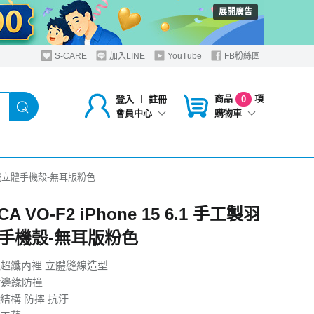
展開廣告
S-CARE
加入LINE
YouTube
FB粉絲團
商品
項
登入
︱
註冊
0
購物車
會員中心
手工製羽絨立體手機殼-無耳版粉色
A VO-F2 iPhone 15 6.1 手工製羽
手機殼-無耳版粉色
超纖內裡 立體縫線造型
衝邊緣防撞
結構 防摔 抗汙