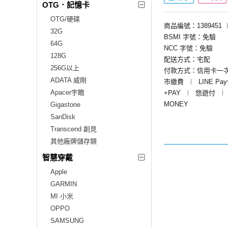
OTG．記憶卡
OTG/硬碟
商品編號：1389451
32G
BSMI 字號：免驗
64G
NCC 字號：免驗
128G
配送方式：宅配
256G以上
付款方式：信用卡一
ADATA 威剛
市繳費
︱
LINE Pa
Apacer宇瞻
+PAY
︱
悠遊付
︱
MONEY
Gigastone
SanDisk
Transcend 創見
其他廠牌儲存類
智慧穿戴
Apple
GARMIN
MI 小米
OPPO
SAMSUNG