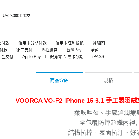
︱
UA2500012622
次付款
︱
信用卡分期付款
︱
信用卡紅利折抵
︱
神腦門
y付款
︱
街口支付
︱
Pi拍錢包
︱
台灣Pay
︱
全盈
全支付
︱
Apple Pay
︱
銀角零卡-無卡分期
︱
iPASS
商品介紹
規格
VOORCA VO-F2 iPhone 15 6.1 手
柔軟輕盈、手感溫潤療
全包覆防摔超織內裡,
結構抗摔、表面抗汙、好