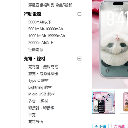
穿戴音訊福利品 全館5折起
行動電源
5000mAh以下
5001mAh-10000mAh
10001mAh-19999mAh
20000mAh以上
行動電源
充電．線材
充電座、無線充電
旅充、電源轉接器
Type C 線材
Lightning 線材
Micro USB 線材
多合一 線材
轉接器、轉接線
車充
充電設備
分享
收藏