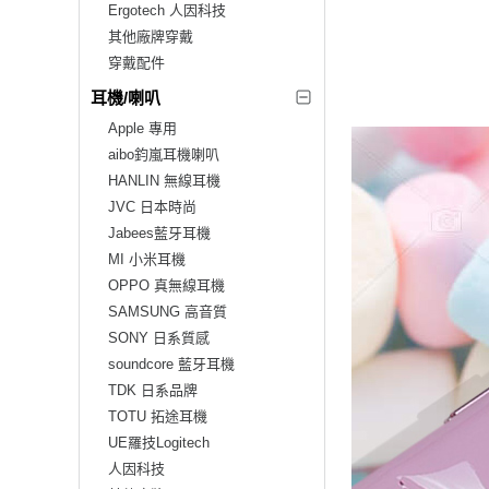
Ergotech 人因科技
其他廠牌穿戴
穿戴配件
耳機/喇叭
Apple 專用
aibo鈞嵐耳機喇叭
HANLIN 無線耳機
JVC 日本時尚
Jabees藍牙耳機
MI 小米耳機
OPPO 真無線耳機
SAMSUNG 高音質
SONY 日系質感
soundcore 藍牙耳機
TDK 日系品牌
TOTU 拓途耳機
UE羅技Logitech
人因科技