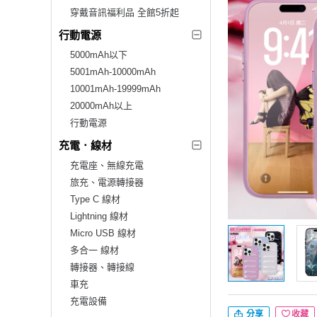
穿戴音訊福利品 全館5折起
行動電源
5000mAh以下
5001mAh-10000mAh
10001mAh-19999mAh
20000mAh以上
行動電源
充電．線材
充電座、無線充電
旅充、電源轉接器
Type C 線材
Lightning 線材
Micro USB 線材
多合一 線材
轉接器、轉接線
車充
充電設備
分享
收藏