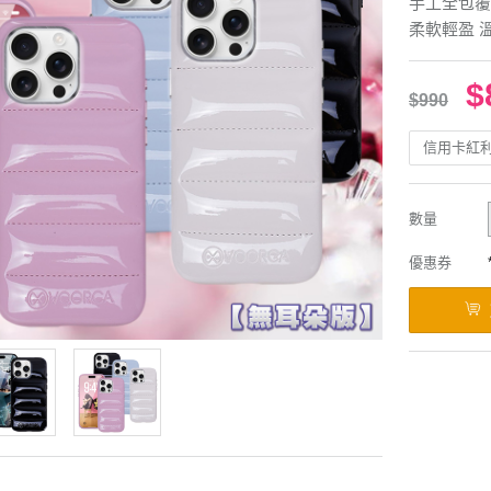
手工全包覆
柔軟輕盈 
$
$990
信用卡紅
數量
優惠券