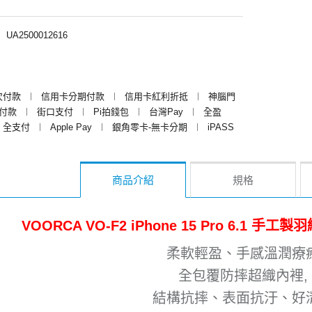
︱
UA2500012616
次付款
︱
信用卡分期付款
︱
信用卡紅利折抵
︱
神腦門
y付款
︱
街口支付
︱
Pi拍錢包
︱
台灣Pay
︱
全盈
全支付
︱
Apple Pay
︱
銀角零卡-無卡分期
︱
iPASS
商品介紹
規格
VOORCA VO-F2 iPhone 15 Pro 6.1
柔軟輕盈、手感溫潤療
全包覆防摔超織內裡,
結構抗摔、表面抗汙、好