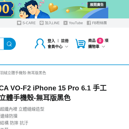
展開廣告
S-CARE
加入LINE
YouTube
FB粉絲團
商品
項
登入
︱
註冊
0
購物車
會員中心
.1 手工製羽絨立體手機殼-無耳版黑色
A VO-F2 iPhone 15 Pro 6.1 手工
立體手機殼-無耳版黑色
超纖內裡 立體縫線造型
衝邊緣防撞
結構 防摔 抗汙