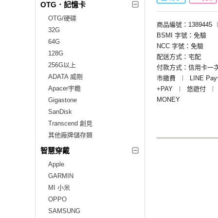
OTG．記憶卡
OTG/硬碟
商品編號：1389445
32G
BSMI 字號：免驗
64G
NCC 字號：免驗
128G
配送方式：宅配
256G以上
付款方式：信用卡一
ADATA 威剛
市繳費
︱
LINE Pa
Apacer宇瞻
+PAY
︱
悠遊付
︱
MONEY
Gigastone
SanDisk
Transcend 創見
其他廠牌儲存類
智慧穿戴
Apple
GARMIN
MI 小米
OPPO
SAMSUNG