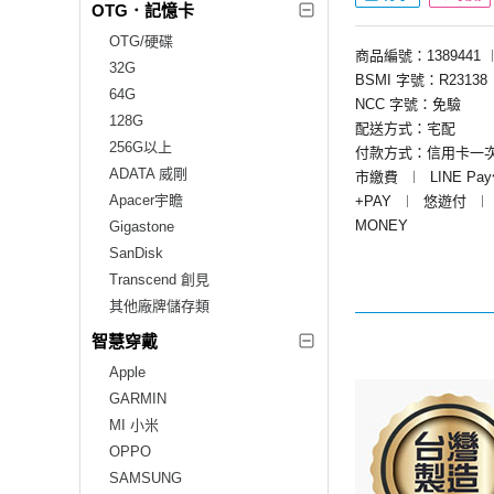
OTG．記憶卡
OTG/硬碟
商品編號：1389441
32G
BSMI 字號：R23138
64G
NCC 字號：免驗
128G
配送方式：宅配
256G以上
付款方式：信用卡一
ADATA 威剛
市繳費
︱
LINE Pa
Apacer宇瞻
+PAY
︱
悠遊付
︱
MONEY
Gigastone
SanDisk
Transcend 創見
其他廠牌儲存類
智慧穿戴
Apple
GARMIN
MI 小米
OPPO
SAMSUNG