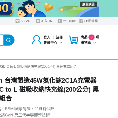
展開廣告
S-CARE
加入LINE
YouTube
FB粉絲團
商品
項
登入
︱
註冊
0
購物車
會員中心
SB-C to L 磁吸收納快充線(200公分) 黑色充電組合
in 台灣製造45W氮化鎵2C1A充電器
-C to L 磁吸收納快充線(200公分) 黑
組合
造、BSMI國家認證，品質有保障
化鎵GaN 第三代半導體新技術