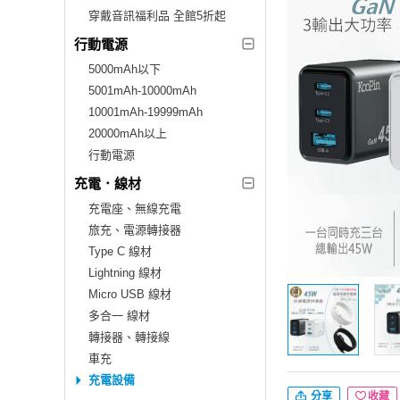
穿戴音訊福利品 全館5折起
行動電源
5000mAh以下
5001mAh-10000mAh
10001mAh-19999mAh
20000mAh以上
行動電源
充電．線材
充電座、無線充電
旅充、電源轉接器
Type C 線材
Lightning 線材
Micro USB 線材
多合一 線材
轉接器、轉接線
車充
充電設備
分享
收藏