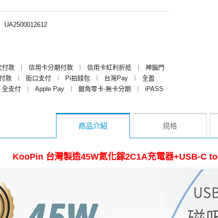
︱
UA2500012612
次付款
︱
信用卡分期付款
︱
信用卡紅利折抵
︱
神腦門
y付款
︱
街口支付
︱
Pi拍錢包
︱
台灣Pay
︱
全盈
全支付
︱
Apple Pay
︱
銀角零卡-無卡分期
︱
iPASS
商品介紹
規格
KooPin 台灣製造45W氮化鎵2C1A充電器+USB-C t