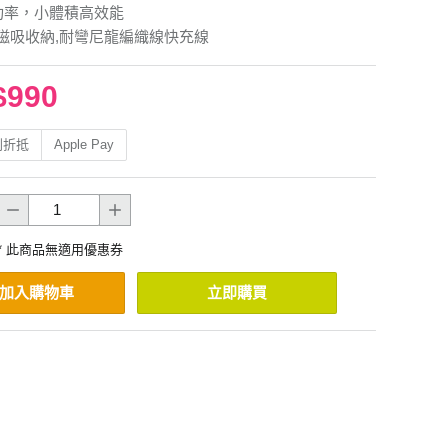
大功率，小體積高效能
 L 磁吸收納,耐彎尼龍編織線快充線
$990
利折抵
Apple Pay
* 此商品無適用優惠券
加入購物車
立即購買