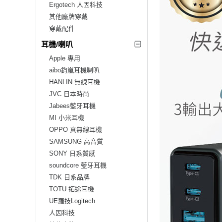
Ergotech 人因科技
其他廠牌穿戴
穿戴配件
耳機/喇叭
Apple 專用
aibo鈞嵐耳機喇叭
HANLIN 無線耳機
JVC 日本時尚
Jabees藍牙耳機
MI 小米耳機
OPPO 真無線耳機
SAMSUNG 高音質
SONY 日系質感
soundcore 藍牙耳機
TDK 日系品牌
TOTU 拓途耳機
UE羅技Logitech
人因科技