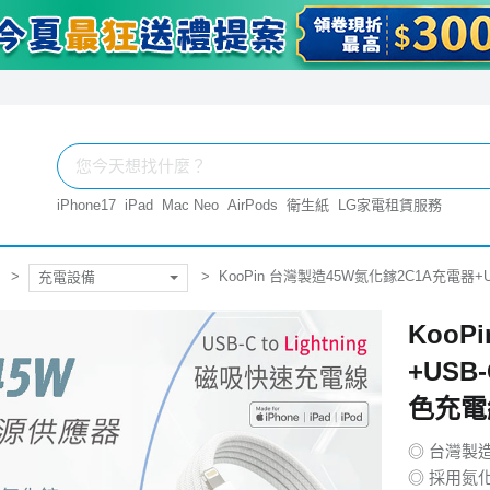
iPhone17
iPad
Mac Neo
AirPods
衛生紙
LG家電租賃服務
KooPin 台灣製造45W氮化鎵2C1A充電器+U
充電設備
KooP
+USB
色充電
◎ 台灣製
◎ 採用氮