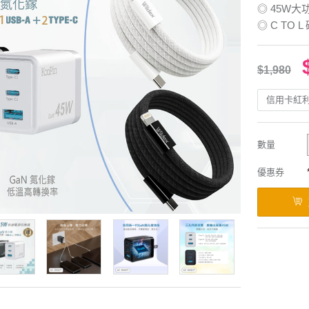
◎ 45W
◎ C TO
$1,980
信用卡紅
數量
優惠券