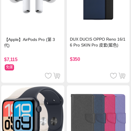
DUX DUCIS OPPO Reno 16/1
【Apple】AirPods Pro (第 3
6 Pro SKIN Pro 皮套(藍色)
代)
$350
$7,115
免運