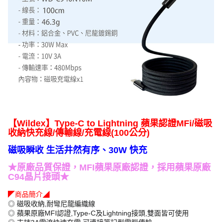
【Wildex】Type-C to Lightning 蘋果認證MFi/磁吸
收納快充線/傳輸線/充電線(100公分)
磁吸瞬收 生活井然有序、30W 快充
★原廠品質保證，MFI蘋果原廠認證，採用蘋果原廠
C94晶片接頭★
◤商品簡介◢
◎ 磁吸收納,耐彎尼龍編織線
◎ 蘋果原廠MFI認證,Type-C及Lightning接頭,雙面皆可使用