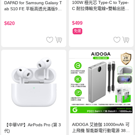
100W 極光芯 Type-C to Type-
DAPAD for Samsung Galaxy T
C 耐拉傳輸充電線+雙輸出迷你
ab S10 FE 平板高透光滿版9H
氮化鎵充電器
鋼化玻璃保護貼
$499
$620
免運
AIDOGA 艾迪伽 10000mAh 可
【中華VIP】AirPods Pro (第 3
上飛機 智能斷電行動電源 38.5
代)