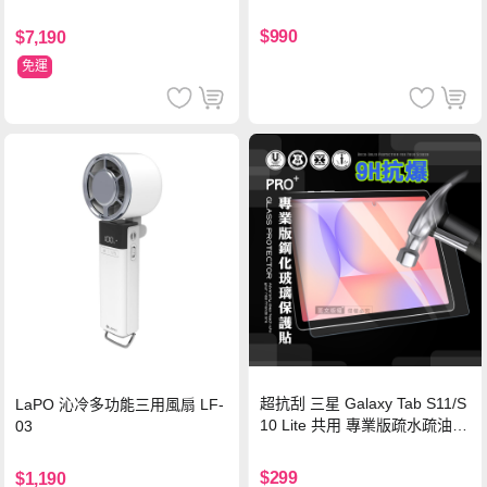
Wh PD雙向快充充電線 鈦銀 台
灣BSMI/中國CCC/歐美CE/FCC
$990
$7,190
認證
免運
超抗刮 三星 Galaxy Tab S11/S
LaPO 沁冷多功能三用風扇 LF-
10 Lite 共用 專業版疏水疏油9
03
H鋼化玻璃膜 平板玻璃貼
$299
$1,190