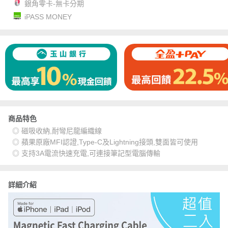
銀角零卡-無卡分期
iPASS MONEY
商品特色
◎ 磁吸收納,耐彎尼龍編織線
◎ 蘋果原廠MFI認證,Type-C及Lightning接頭,雙面皆可使用
◎ 支持3A電流快速充電,可連接筆記型電腦傳輸
詳細介紹