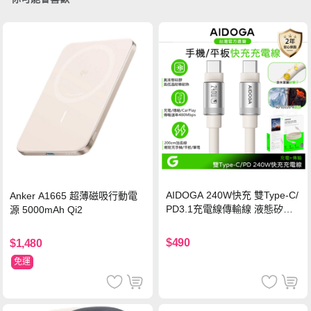
AIDOGA 240W快充 雙Type-C/
Anker A1665 超薄磁吸行動電
PD3.1充電線傳輸線 液態矽膠
源 5000mAh Qi2
硅膠 2M 支援iPhone17/安卓/手
機/平板/筆電
$490
$1,480
免運