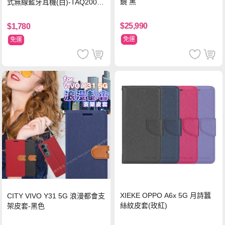
鏡 黑
式無線藍牙耳機(白)-TAQ2000
WT
$25,990
$1,780
免運
免運
XIEKE OPPO A6x 5G 月詩蠶
CITY VIVO Y31 5G 浪漫都會支
絲紋皮套(玫紅)
架皮套-黑色