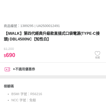
商品編號：1389295 | UA2500012491
【iWALK】第四代經典升級款直插式口袋電源(TYPE-C接
頭) DBL4500NC【知性白】
1,200
$
690
$
收藏
※不適用優惠券
檢驗碼
BSMI 字號：
R56216
NCC 字號：
免驗