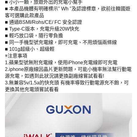
■ 小小一顆，旅遊外出的充電小幫手
■ 本產品機體有明確標示" Wh "及認證標章，欲前往韓國遊
客可選購此款產品
■ 通過BSMI/Rohs/CE/ FC 安全認證
■ Type-C版本，充電升級20W快充
■ 輕巧放口袋，隨行零負擔
■ 同一手機型號充電線，即可充電、不用煩惱兩條線
■ 101g超級小、超級輕
※注意事項
1.蘋果型號無附充電線，使用iPhone充電線即可充電
2.iphone原廠線因晶片更新問題，可能小機率無法幫行動電
源充電，如遇到此狀況請更換副廠線嘗試看看!
3.無兼容5v/1.5a的快充頭 有機率導致行動電源充不飽，可
更換其他充電頭嘗試看看