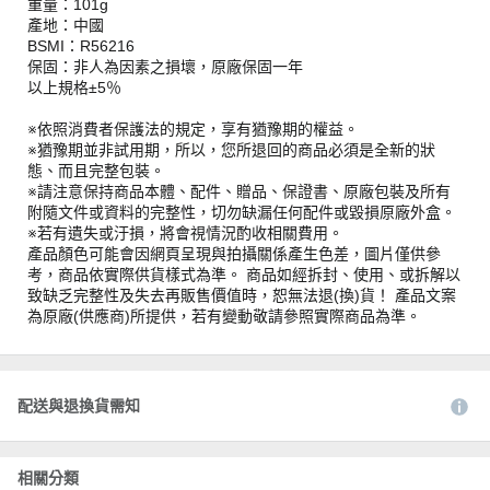
重量：101g
產地：中國
BSMI：R56216
保固：非人為因素之損壞，原廠保固一年
以上規格±5％
※依照消費者保護法的規定，享有猶豫期的權益。
※猶豫期並非試用期，所以，您所退回的商品必須是全新的狀
態、而且完整包裝。
※請注意保持商品本體、配件、贈品、保證書、原廠包裝及所有
附隨文件或資料的完整性，切勿缺漏任何配件或毀損原廠外盒。
※若有遺失或汙損，將會視情況酌收相關費用。
產品顏色可能會因網頁呈現與拍攝關係產生色差，圖片僅供參
考，商品依實際供貨樣式為準。 商品如經拆封、使用、或拆解以
致缺乏完整性及失去再販售價值時，恕無法退(換)貨！ 產品文案
為原廠(供應商)所提供，若有變動敬請參照實際商品為準。
配送與退換貨需知
相關分類