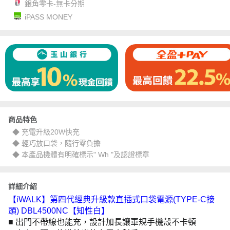
銀角零卡-無卡分期
iPASS MONEY
商品特色
◆ 充電升級20W快充
◆ 輕巧放口袋，隨行零負擔
◆ 本產品機體有明確標示" Wh "及認證標章
詳細介紹
【iWALK】第四代經典升級款直插式口袋電源(TYPE-C接
頭) DBL4500NC【知性白】
■ 出門不帶線也能充，設計加長讓軍規手機殼不卡頓