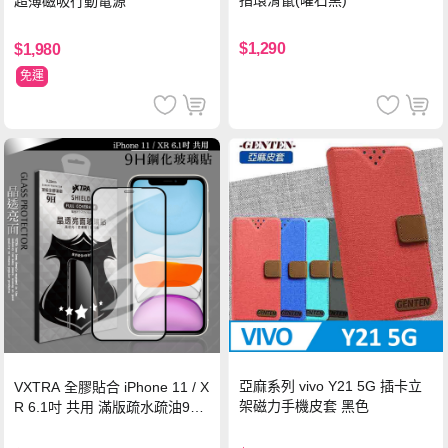
超薄磁吸行動電源
$1,290
$1,980
免運
亞麻系列 vivo Y21 5G 插卡立
VXTRA 全膠貼合 iPhone 11 / X
架磁力手機皮套 黑色
R 6.1吋 共用 滿版疏水疏油9H
鋼化頂級玻璃膜(黑)