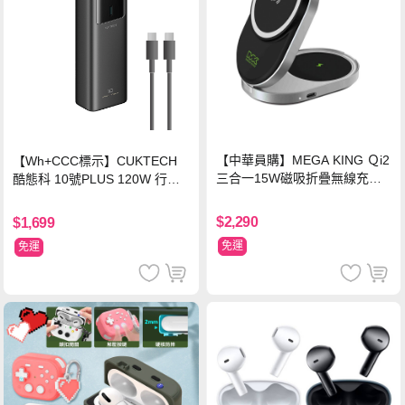
【中華員購】MEGA KING Ｑi2
【Wh+CCC標示】CUKTECH
三合一15W磁吸折疊無線充電
酷態科 10號PLUS 120W 行動
支架 黑
電源 15000mAh (PB150P)-黑
色
$2,290
$1,699
免運
免運