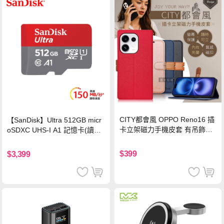
CITY都會風 OPPO Reno16 插
【SanDisk】Ultra 512GB micr
卡立架磁力手機皮套 有吊飾孔
oSDXC UHS-I A1 記憶卡(讀取
(奢華紅)
達150MB/s)
$399
$3,399