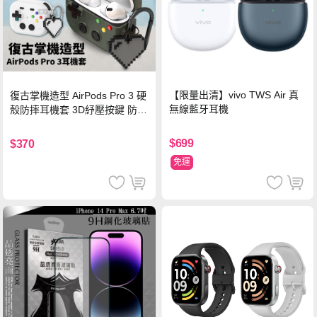
【限量出清】vivo TWS Air 真
復古掌機造型 AirPods Pro 3 硬
無線藍牙耳機
殼防摔耳機套 3D紓壓按鍵 防開
鎖扣 附心形掛勾(懷舊灰)
$699
$370
免運