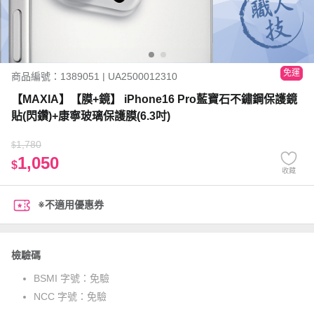
免運
商品編號：1389051 | UA2500012310
【MAXIA】【膜+鏡】 iPhone16 Pro藍寶石不鏽鋼保護鏡
貼(閃鑽)+康寧玻璃保護膜(6.3吋)
1,780
$
1,050
$
收藏
※不適用優惠券
檢驗碼
BSMI 字號：
免驗
NCC 字號：
免驗