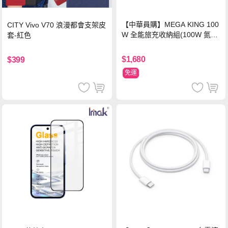
【中華員購】MEGA KING 100
CITY Vivo V70 浪漫都會支架皮
W 全能旅充收納組(100W 氮化
套-紅色
鎵旅充頭 +100W高速充電線附
萬國轉接器)
$1,680
$399
免運