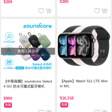
$390
$299
售完，補貨中
【Apple】Watch S11 LTE 46m
【中華員購】soundcore Select
m M/L
4 GO 防水可攜式藍牙喇叭
$16,318
$990
免運
免運