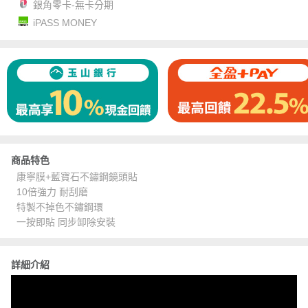
銀角零卡-無卡分期
iPASS MONEY
商品特色
康寧膜+藍寶石不鏽鋼鏡頭貼
10倍強力 耐刮磨
特製不掉色不鏽鋼環
一按即貼 同步卸除安裝
詳細介紹