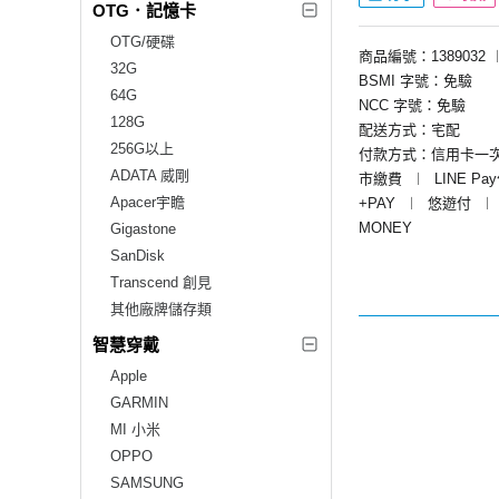
OTG．記憶卡
OTG/硬碟
商品編號：1389032
32G
BSMI 字號：免驗
64G
NCC 字號：免驗
128G
配送方式：宅配
256G以上
付款方式：信用卡一
ADATA 威剛
市繳費
︱
LINE Pa
Apacer宇瞻
+PAY
︱
悠遊付
︱
MONEY
Gigastone
SanDisk
Transcend 創見
其他廠牌儲存類
智慧穿戴
Apple
GARMIN
MI 小米
OPPO
SAMSUNG