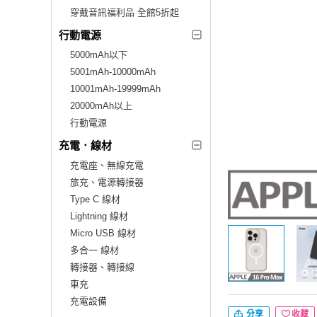
穿戴音訊福利品 全館5折起
行動電源
5000mAh以下
5001mAh-10000mAh
10001mAh-19999mAh
20000mAh以上
行動電源
充電．線材
充電座、無線充電
旅充、電源轉接器
Type C 線材
Lightning 線材
Micro USB 線材
多合一 線材
轉接器、轉接線
車充
充電設備
分享
收藏