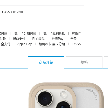
︱
UA2500012291
次付款
︱
信用卡分期付款
︱
信用卡紅利折抵
︱
神腦門
y付款
︱
街口支付
︱
Pi拍錢包
︱
台灣Pay
︱
全盈
全支付
︱
Apple Pay
︱
銀角零卡-無卡分期
︱
iPASS
商品介紹
規格