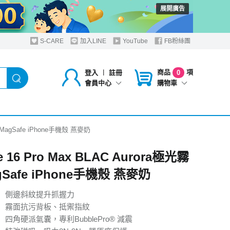
展開廣告
S-CARE
加入LINE
YouTube
FB粉絲團
商品
項
登入
︱
註冊
0
購物車
會員中心
透 MagSafe iPhone手機殼 燕麥奶
e 16 Pro Max BLAC Aurora極光霧
gSafe iPhone手機殼 燕麥奶
】側邊斜紋提升抓握力
】霧面抗污背板、抵禦指紋
四角硬派氣囊，專利BubblePro® 減震