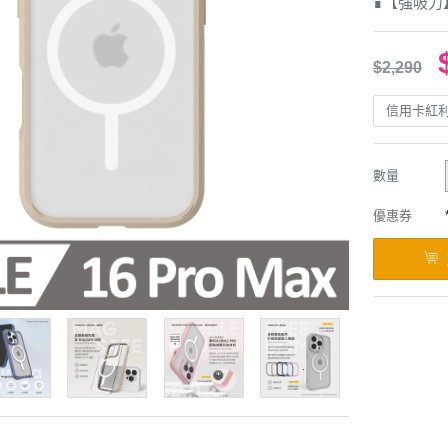
∎【強吸力
$2,290
信用卡紅
數量
優惠券