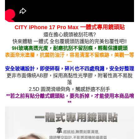
CITY iPhone 17 Pro Max 一體式專用鏡頭貼
還在擔心鏡頭被刮花嗎?
快來體驗 一體式 全包覆鏡頭防護貼的完美包覆性吧!!
9H玻璃高透光度，耐磨抗刮不留刮痕，輕鬆保護鏡頭
表面奈米塗層，抗菌防油汙，容易清潔不留痕跡，美觀一等
一
安全玻璃設計，即使碎裂，碎片也不四處飛濺，安全好整理
更非市面傳統AB膠，採用高黏性光學膠，附著性高不易脫
落
2.5D 圓潤滑順倒角，觸感舒適不刮手
**若之前有貼分離式鏡頭貼，要先拆掉，才能使用本商品唷
**