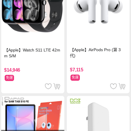
【Apple】AirPods Pro (第 3
【Apple】Watch S11 LTE 42m
代)
m S/M
$7,115
$14,946
免運
免運