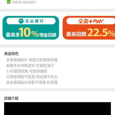
iPASS MONEY
商品特色
全罩玻璃設計 高透光耐磨超保護
表層奈米特殊塗料 抗菌防油汙
2.5D圓滑倒角 可套保護殼
光學膠超黏不脫落 閃光燈不反光
安全玻璃設計碎裂不噴濺 好清理
詳細介紹