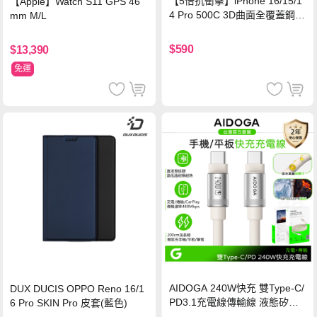
【5倍抗衝擊】iPhone 16/15/1
【Apple】Watch S11 GPS 46
4 Pro 500C 3D曲面全覆蓋鋼化
mm M/L
玻璃貼 0.5mm極窄邊框 防指紋
保護貼
$590
$13,390
免運
AIDOGA 240W快充 雙Type-C/
DUX DUCIS OPPO Reno 16/1
PD3.1充電線傳輸線 液態矽膠
6 Pro SKIN Pro 皮套(藍色)
硅膠 2M 支援iPhone17/安卓/手