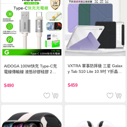
VXTRA 軍事防摔級 三星 Galax
AIDOGA 100W快充 Type-C充
y Tab S10 Lite 10.9吋 Y折晶透
電線傳輸線 液態矽膠硅膠 2M
背蓋立架皮套 含筆槽(經典黑)
支援iPhone17/安卓/手機/平板
$459
$490