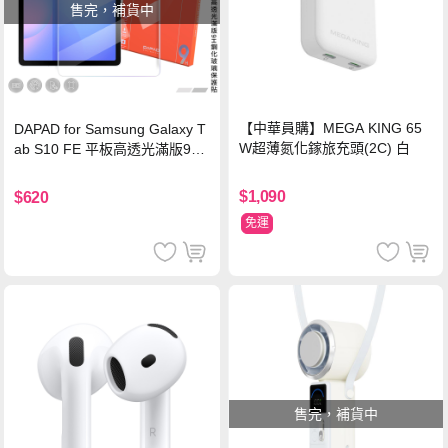
售完，補貨中
【中華員購】MEGA KING 65
DAPAD for Samsung Galaxy T
W超薄氮化鎵旅充頭(2C) 白
ab S10 FE 平板高透光滿版9H
鋼化玻璃保護貼
$1,090
$620
免運
售完，補貨中