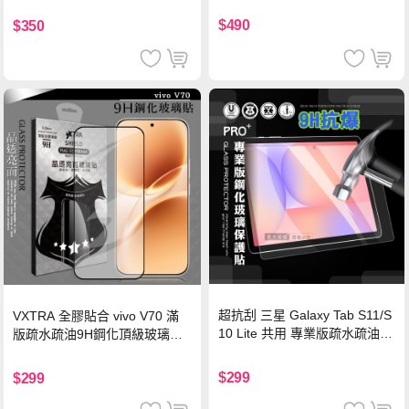
機/平板/筆電
$490
$350
超抗刮 三星 Galaxy Tab S11/S
VXTRA 全膠貼合 vivo V70 滿
10 Lite 共用 專業版疏水疏油9
版疏水疏油9H鋼化頂級玻璃貼
H鋼化玻璃膜 平板玻璃貼
保護貼(黑)
$299
$299