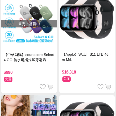
售完，補貨中
【Apple】Watch S11 LTE 46m
【中華員購】soundcore Select
m M/L
4 GO 防水可攜式藍牙喇叭
$16,318
$990
免運
免運