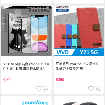
亞麻系列 vivo Y21 5G 插卡立
VXTRA 全膠貼合 iPhone 11 / X
架磁力手機皮套 黑色
R 6.1吋 共用 滿版疏水疏油9H
鋼化頂級玻璃膜(黑)
$390
$299