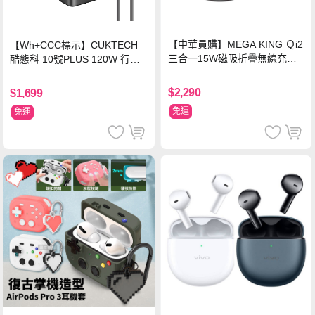
【中華員購】MEGA KING Ｑi2
【Wh+CCC標示】CUKTECH
三合一15W磁吸折疊無線充電
酷態科 10號PLUS 120W 行動
支架 黑
電源 15000mAh (PB150P)-黑
色
$2,290
$1,699
免運
免運