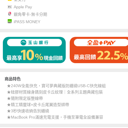
Apple Pay
銀角零卡-無卡分期
iPASS MONEY
商品特色
★240W全能快充，寶可夢典藏版防纏繞USB-C快充線組
★硅膠材質線身鐫刻皮卡丘紋理｜全系列主題典藏包裝
★隨附限定版整線帶
★精工精靈球×皮卡丘尾翼造型綁帶
★3秒快速收納告別纏繞
★MacBook Pro滿速充電支援，手機至筆電全設備兼容