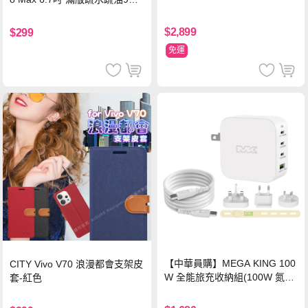
鋼化頂級玻璃膜(黑)
$2,899
$299
免運
【中華員購】MEGA KING 100
CITY Vivo V70 浪漫都會支架皮
W 全能旅充收納組(100W 氮化
套-紅色
鎵旅充頭 +100W高速充電線附
萬國轉接器)