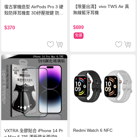
【限量出清】vivo TWS Air 真
復古掌機造型 AirPods Pro 3 硬
無線藍牙耳機
殼防摔耳機套 3D紓壓按鍵 防開
鎖扣 附心形掛勾(懷舊灰)
$699
$370
免運
Redmi Watch 6 NFC
VXTRA 全膠貼合 iPhone 14 Pr
o Max 6.7吋 滿版疏水疏油9H