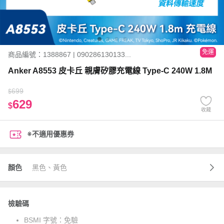
免運
商品編號：1388867 | 090286130133...
Anker A8553 皮卡丘 親膚矽膠充電線 Type-C 240W 1.8M
699
$
629
$
收藏
※不適用優惠券
顏色
黑色、黃色
檢驗碼
BSMI 字號：
免驗