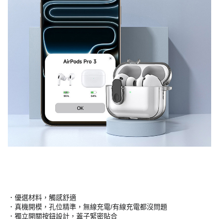
．優選材料，觸感舒適
．真機開模，孔位精準，無線充電/有線充電都沒問題
．獨立開關按鈕設計，蓋子緊密貼合