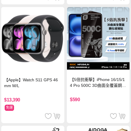
【5倍抗衝擊】iPhone 16/15/1
【Apple】Watch S11 GPS 46
4 Pro 500C 3D曲面全覆蓋鋼化
mm M/L
玻璃貼 0.5mm極窄邊框 防指紋
保護貼
$590
$13,390
免運