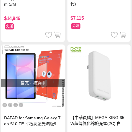
代)
m S/M
$7,115
$14,946
免運
免運
售完，補貨中
【中華員購】MEGA KING 65
DAPAD for Samsung Galaxy T
W超薄氮化鎵旅充頭(2C) 白
ab S10 FE 平板高透光滿版9H
鋼化玻璃保護貼