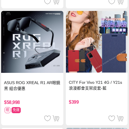
CITY For Vivo Y21 4G / Y21s
ASUS ROG XREAL R1 AR眼鏡
浪漫都會支架皮套-藍
黑 組合優惠
$399
$58,998
贈
免運