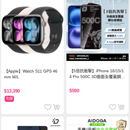
【5倍抗衝擊】iPhone 16/15/1
【Apple】Watch S11 GPS 46
4 Pro 500C 3D曲面全覆蓋鋼化
mm M/L
玻璃貼 0.5mm極窄邊框 防指紋
保護貼
$590
$13,390
免運