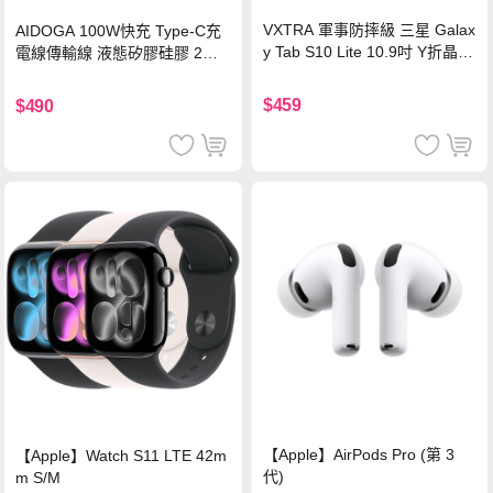
VXTRA 軍事防摔級 三星 Galax
AIDOGA 100W快充 Type-C充
y Tab S10 Lite 10.9吋 Y折晶透
電線傳輸線 液態矽膠硅膠 2M
背蓋立架皮套 含筆槽(經典黑)
支援iPhone17/安卓/手機/平板
$459
$490
【Apple】AirPods Pro (第 3
【Apple】Watch S11 LTE 42m
代)
m S/M