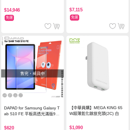
$7,115
$14,946
免運
免運
售完，補貨中
【中華員購】MEGA KING 65
DAPAD for Samsung Galaxy T
W超薄氮化鎵旅充頭(2C) 白
ab S10 FE 平板高透光滿版9H
鋼化玻璃保護貼
$1,090
$620