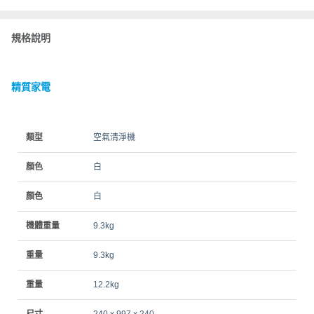
規格說明
精質家電
類型
空氣清淨機
顏色
白
顏色
白
機體重量
9.3kg
重量
9.3kg
重量
12.2kg
尺寸
240 x 997 x 240