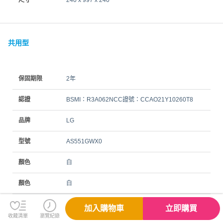
共用型
保固期限
2年
認證
BSMI：R3A062NCC證號：CCAO21Y10260T8
品牌
LG
型號
AS551GWX0
顏色
白
顏色
白
尺寸(長x寬x
240 x 997 x 240
加入購物車
立即購買
高)
收藏清單
瀏覽紀錄