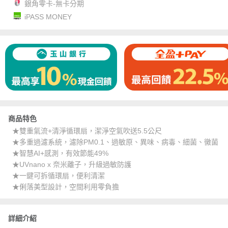
銀角零卡-無卡分期
iPASS MONEY
商品特色
★雙重氣流+清淨循環扇，潔淨空氣吹送5.5公尺
★多重過濾系統，濾除PM0.1、過敏原、異味、病毒、細菌、黴菌
★智慧AI+感測，有效節能49%
★UVnano x 奈米離子，升級過敏防護
★一鍵可拆循環扇，便利清潔
★俐落美型設計，空間利用零負擔
詳細介紹