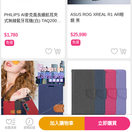
ASUS ROG XREAL R1 AR眼
PHILIPS AI麥克風長續航耳夾
鏡 黑
式無線藍牙耳機(白)-TAQ2000
WT
$25,990
$1,780
免運
免運
加入購物車
立即購買
收藏清單
瀏覽紀錄