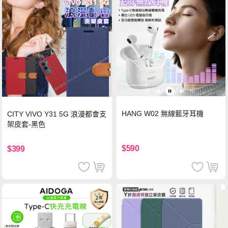
HANG W02 無線藍牙耳機
CITY VIVO Y31 5G 浪漫都會支
架皮套-黑色
$590
$399