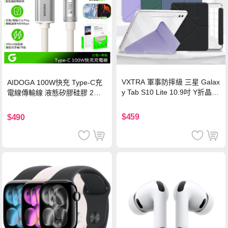
VXTRA 軍事防摔級 三星 Galax
AIDOGA 100W快充 Type-C充
y Tab S10 Lite 10.9吋 Y折晶透
電線傳輸線 液態矽膠硅膠 2M
背蓋立架皮套 含筆槽(經典黑)
支援iPhone17/安卓/手機/平板
$459
$490