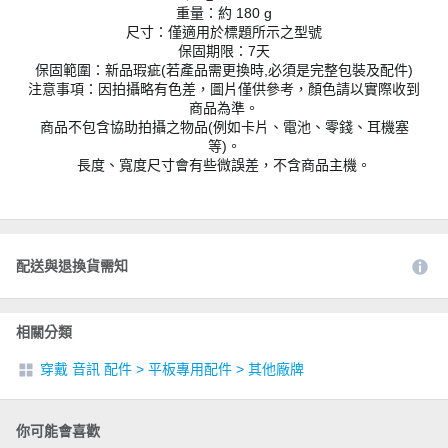
重量：約 180 g
尺寸：僅適用於標題所示之型號
保固期限：7天
保固範圍：新品瑕疵(若產品需更換時,必須是完整包裝及配件)
注意事項：因拍攝略有色差，圖片僅供參考，顏色請以實際收到
商品為準。
商品不包含協助拍攝之物品(例如卡片、電池、零錢、耳機塞
等)。
長度、寬度尺寸會有些微誤差，不含商品主機。
配送與退換貨需知
相關分類
穿戴 音訊 配件
>
平板專用配件
>
其他廠牌
你可能會喜歡