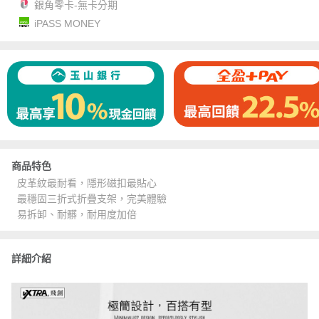
銀角零卡-無卡分期
iPASS MONEY
商品特色
皮革紋最耐看，隱形磁扣最貼心
最穩固三折式折疊支架，完美體驗
易拆卸、耐髒，耐用度加倍
詳細介紹