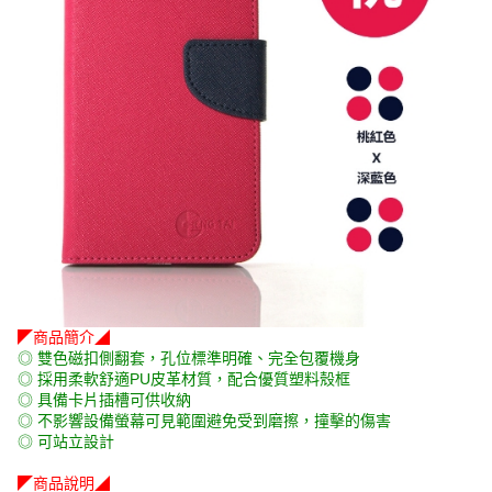
◤商品簡介◢
◎ 雙色磁扣側翻套，孔位標準明確、完全包覆機身
◎ 採用柔軟舒適PU皮革材質，配合優質塑料殼框
◎ 具備卡片插槽可供收納
◎ 不影響設備螢幕可見範圍避免受到磨擦，撞擊的傷害
◎ 可站立設計
◤商品說明◢