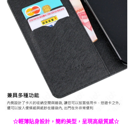
☆輕薄貼身設計，簡約美型，呈現高級質感☆