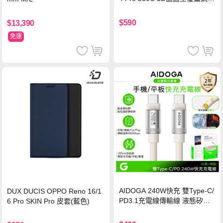
玻璃貼 0.5mm極窄邊框 防指紋
保護貼
$590
$13,390
免運
AIDOGA 240W快充 雙Type-C/
DUX DUCIS OPPO Reno 16/1
PD3.1充電線傳輸線 液態矽膠
6 Pro SKIN Pro 皮套(藍色)
硅膠 2M 支援iPhone17/安卓/手
機/平板/筆電