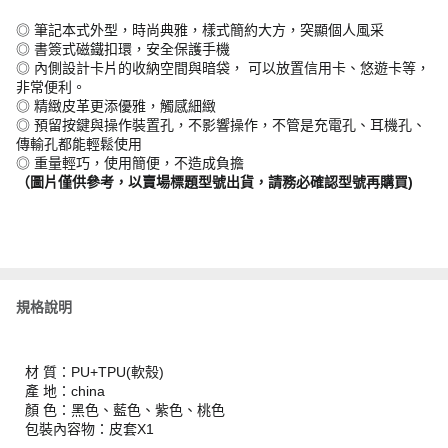
◎ 筆記本式外型，時尚典雅，樣式簡約大方，突顯個人風采
◎ 書簽式磁鐵扣環，安全保護手機
◎ 內側設計卡片的收納空間與暗袋， 可以放置信用卡、悠遊卡等，
非常便利。
◎ 精緻皮革更添優雅，觸感細緻
◎ 預留按鍵與操作裝置孔，不影響操作，不管是充電孔、耳機孔、
傳輸孔都能輕鬆使用
◎ 重量輕巧，使用簡便，不造成負擔
（圖片僅供參考，以賣場標題型號出貨，請務必確認型號再購買)
規格說明
材 質：PU+TPU(軟殼)
產 地：china
顏 色：黑色、藍色、紫色、桃色
包裝內容物：皮套X1