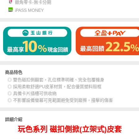
銀角零卡-無卡分期
iPASS MONEY
商品特色
◎ 雙色磁扣側翻套，孔位標準明確、完全包覆機身
◎ 採用柔軟舒適PU皮革材質，配合優質塑料殼框
◎ 具備卡片插槽可供收納
◎ 不影響設備螢幕可見範圍避免受到磨擦，撞擊的傷害
詳細介紹
玩色系列 磁扣側掀(立架式)皮套