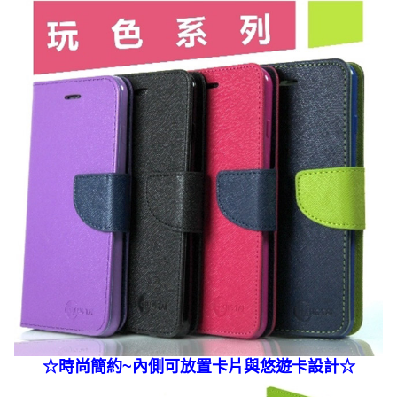
☆
時尚簡約~內側可放置卡片與悠遊卡
設計☆