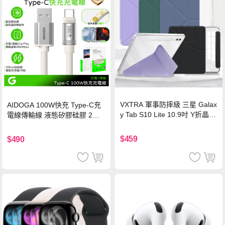
VXTRA 軍事防摔級 三星 Galax
AIDOGA 100W快充 Type-C充
y Tab S10 Lite 10.9吋 Y折晶透
電線傳輸線 液態矽膠硅膠 2M
背蓋立架皮套 含筆槽(經典黑)
支援iPhone17/安卓/手機/平板
$459
$490