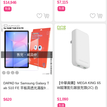
$7,115
$14,946
免運
免運
售完，補貨中
【中華員購】MEGA KING 65
DAPAD for Samsung Galaxy T
W超薄氮化鎵旅充頭(2C) 白
ab S10 FE 平板高透光滿版9H
鋼化玻璃保護貼
$1,090
$620
免運