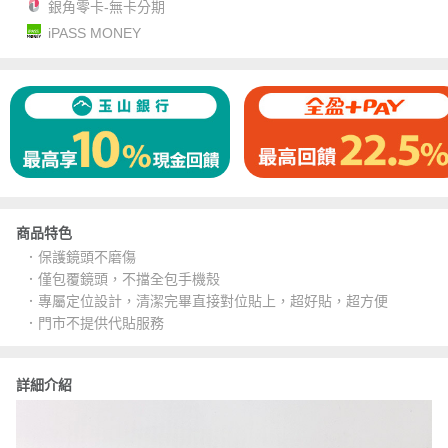
銀角零卡-無卡分期
iPASS MONEY
商品特色
．保護鏡頭不磨傷
．僅包覆鏡頭，不擋全包手機殼
．專屬定位設計，清潔完畢直接對位貼上，超好貼，超方便
．門市不提供代貼服務
詳細介紹