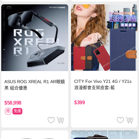
CITY For Vivo Y21 4G / Y21s
ASUS ROG XREAL R1 AR眼鏡
浪漫都會支架皮套-藍
黑 組合優惠
$399
$58,998
贈
免運