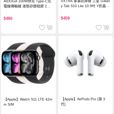
VXTRA 軍事防摔級 三星 Galax
AIDOGA 100W快充 Type-C充
y Tab S10 Lite 10.9吋 Y折晶透
電線傳輸線 液態矽膠硅膠 2M
背蓋立架皮套 含筆槽(經典黑)
支援iPhone17/安卓/手機/平板
$459
$490
【Apple】AirPods Pro (第 3
【Apple】Watch S11 LTE 42m
代)
m S/M