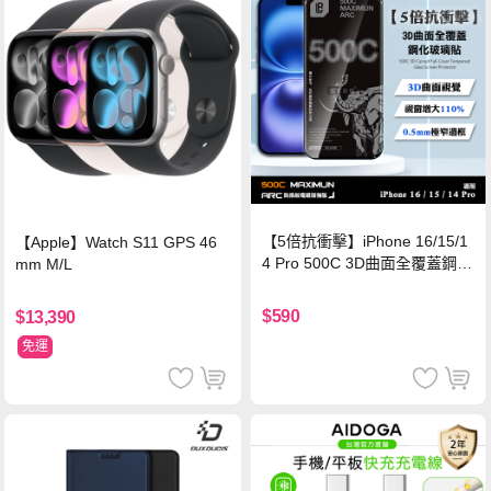
【5倍抗衝擊】iPhone 16/15/1
【Apple】Watch S11 GPS 46
4 Pro 500C 3D曲面全覆蓋鋼化
mm M/L
玻璃貼 0.5mm極窄邊框 防指紋
保護貼
$590
$13,390
免運