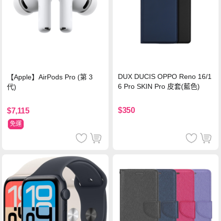
DUX DUCIS OPPO Reno 16/1
【Apple】AirPods Pro (第 3
6 Pro SKIN Pro 皮套(藍色)
代)
$350
$7,115
免運