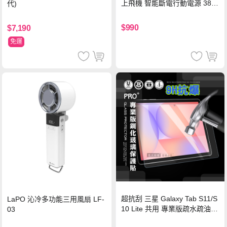
上飛機 智能斷電行動電源 38.5
代)
Wh PD雙向快充充電線 鈦銀 台
灣BSMI/中國CCC/歐美CE/FCC
$990
$7,190
認證
免運
超抗刮 三星 Galaxy Tab S11/S
LaPO 沁冷多功能三用風扇 LF-
10 Lite 共用 專業版疏水疏油9
03
H鋼化玻璃膜 平板玻璃貼