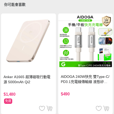
你可能會喜歡
AIDOGA 240W快充 雙Type-C/
Anker A1665 超薄磁吸行動電
PD3.1充電線傳輸線 液態矽膠
源 5000mAh Qi2
硅膠 2M 支援iPhone17/安卓/手
機/平板/筆電
$490
$1,480
免運