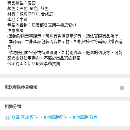
商品類型：皮套
顏色：黑色, 紅色, 藍色
材質：橡膠(TPU), 合成皮
產地：中國
包裝內容物：浪漫都會支架手機皮套x1
注意事項
-因攝影與螢幕顯示，可能有色澤顯示差異，請依實際商品為準
-本商品不含非產品包裝內容標示物，如瓶罐檯架等輔助型攝影道
具
-請勿使用於室外或特殊環境，如特別高溫、低溫的環境等，可能
影響電器使用壽命，不屬於商品瑕疵範圍
保固範圍：新品瑕疵享鑑賞期
配送與退換貨需知
相關分類
穿戴 音訊 配件
>
其他廠牌配件
>
其他廠牌 殼套