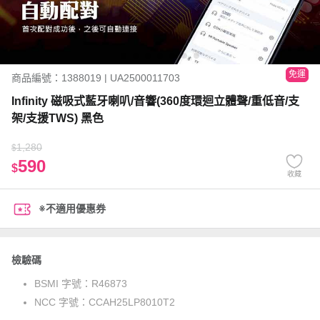
免運
商品編號：1388019 | UA2500011703
Infinity 磁吸式藍牙喇叭/音響(360度環迴立體聲/重低音/支
架/支援TWS) 黑色
1,280
$
590
$
收藏
※不適用優惠券
檢驗碼
BSMI 字號：
R46873
NCC 字號：
CCAH25LP8010T2