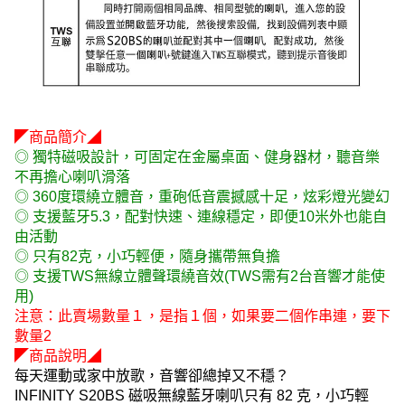
◤商品簡介◢
◎ 獨特磁吸設計，可固定在金屬桌面、健身器材，聽音樂
不再擔心喇叭滑落
◎ 360度環繞立體音，重砲低音震撼感十足，炫彩燈光變幻
◎ 支援藍牙5.3，配對快速、連線穩定，即便10米外也能自
由活動
◎ 只有82克，小巧輕便，隨身攜帶無負擔
◎ 支援TWS無線立體聲環繞音效(TWS需有2台音響才能使
用)
注意：此賣場數量１，是指１個，如果要二個作串連，要下
數量2
◤商品說明◢
每天運動或家中放歌，音響卻總掉又不穩？
INFINITY S20BS 磁吸無線藍牙喇叭只有 82 克，小巧輕