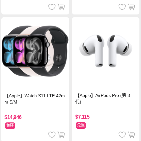
【Apple】AirPods Pro (第 3
【Apple】Watch S11 LTE 42m
代)
m S/M
$7,115
$14,946
免運
免運