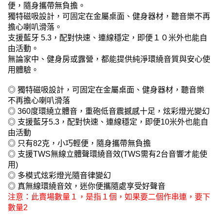
便，隨身攜帶無負擔。
獨特磁吸設計，可固定在金屬桌面、健身器材，聽音樂不再
擔心喇叭滑落。
支援藍牙 5.3，配對快速、連線穩定，即便１０米外也能自
由活動。
無論家中、健身房或露營，都能提供純淨環繞音質與安心使
用體驗。
◎ 獨特磁吸設計，可固定在金屬桌面、健身器材，聽音樂
不再擔心喇叭滑落
◎ 360度環繞立體音，重砲低音震撼感十足，炫彩燈光變幻
◎ 支援藍牙5.3，配對快速、連線穩定，即便10米外也能自
由活動
◎ 只有82克，小巧輕便，隨身攜帶無負擔
◎ 支援TWS無線立體聲環繞音效(TWS需有2台音響才能使
用)
◎ 多模式炫彩燈光隨音律變幻
◎ 真無線環繞音效，迷你便攜隨處享受好聲音
注意：此賣場數量１，是指１個，如果要二個作串連，要下
數量2