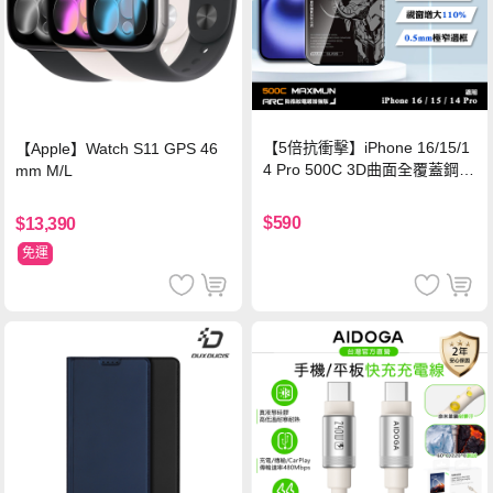
【5倍抗衝擊】iPhone 16/15/1
【Apple】Watch S11 GPS 46
4 Pro 500C 3D曲面全覆蓋鋼化
mm M/L
玻璃貼 0.5mm極窄邊框 防指紋
保護貼
$590
$13,390
免運