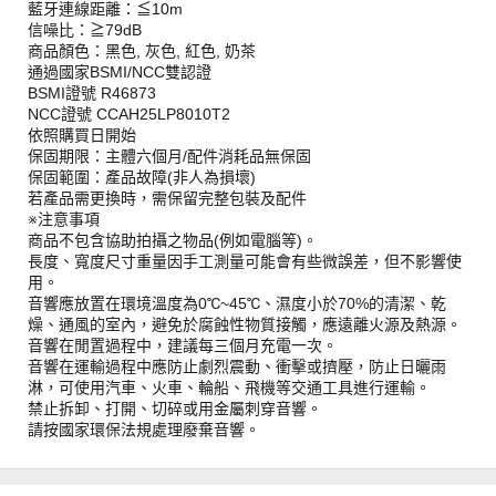
藍牙連線距離：≦10m
信噪比：≧79dB
商品顏色：黑色, 灰色, 紅色, 奶茶
通過國家BSMI/NCC雙認證
BSMI證號 R46873
NCC證號 CCAH25LP8010T2
依照購買日開始
保固期限：主體六個月/配件消耗品無保固
保固範圍：產品故障(非人為損壞)
若產品需更換時，需保留完整包裝及配件
※注意事項
商品不包含協助拍攝之物品(例如電腦等)。
長度、寬度尺寸重量因手工測量可能會有些微誤差，但不影響使
用。
音響應放置在環境溫度為0℃~45℃、濕度小於70%的清潔、乾
燥、通風的室內，避免於腐蝕性物質接觸，應遠離火源及熱源。
音響在閒置過程中，建議每三個月充電一次。
音響在運輸過程中應防止劇烈震動、衝擊或擠壓，防止日曬雨
淋，可使用汽車、火車、輪船、飛機等交通工具進行運輸。
禁止拆卸、打開、切碎或用金屬刺穿音響。
請按國家環保法規處理廢棄音響。