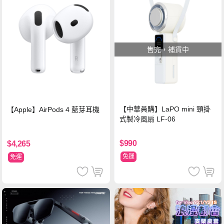
售完，補貨中
【中華員購】LaPO mini 頸掛
【Apple】AirPods 4 藍芽耳機
式製冷風扇 LF-06
$990
$4,265
免運
免運