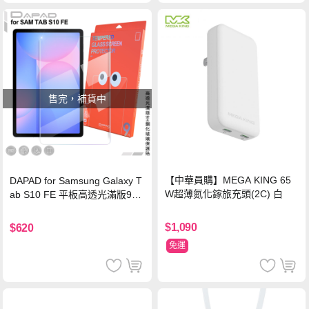
售完，補貨中
【中華員購】MEGA KING 65
DAPAD for Samsung Galaxy T
W超薄氮化鎵旅充頭(2C) 白
ab S10 FE 平板高透光滿版9H
鋼化玻璃保護貼
$1,090
$620
免運