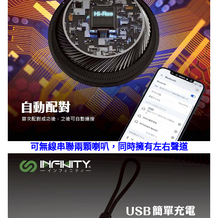
可無線串聯兩顆喇叭，同時擁有左右聲道