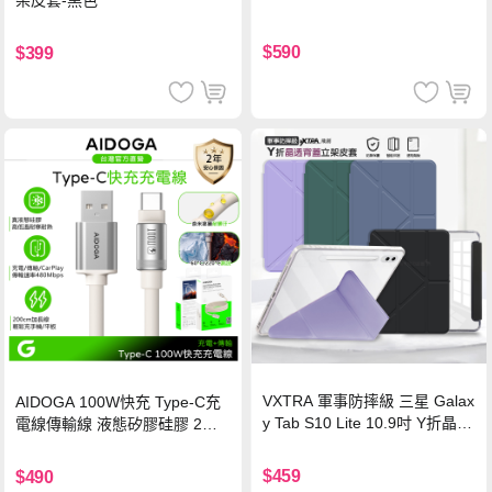
架皮套-黑色
$590
$399
VXTRA 軍事防摔級 三星 Galax
AIDOGA 100W快充 Type-C充
y Tab S10 Lite 10.9吋 Y折晶透
電線傳輸線 液態矽膠硅膠 2M
背蓋立架皮套 含筆槽(經典黑)
支援iPhone17/安卓/手機/平板
$459
$490