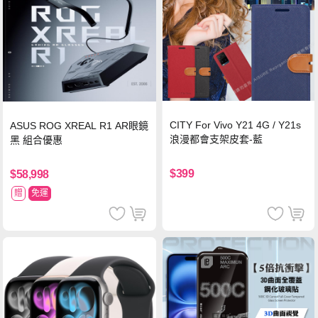
CITY For Vivo Y21 4G / Y21s
ASUS ROG XREAL R1 AR眼鏡
浪漫都會支架皮套-藍
黑 組合優惠
$399
$58,998
贈
免運