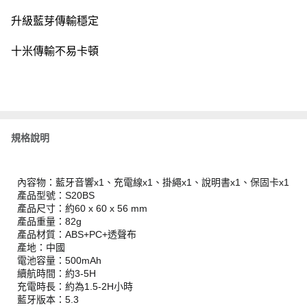
升級藍芽傳輸穩定
十米傳輸不易卡頓
規格說明
內容物：藍牙音響x1、充電線x1、掛繩x1、說明書x1、保固卡x1
產品型號：S20BS
產品尺寸：約60 x 60 x 56 mm
產品重量：82g
產品材質：ABS+PC+透聲布
產地：中國
電池容量：500mAh
續航時間：約3-5H
充電時長：約為1.5-2H小時
藍牙版本：5.3