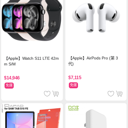
【Apple】AirPods Pro (第 3
【Apple】Watch S11 LTE 42m
代)
m S/M
$7,115
$14,946
免運
免運