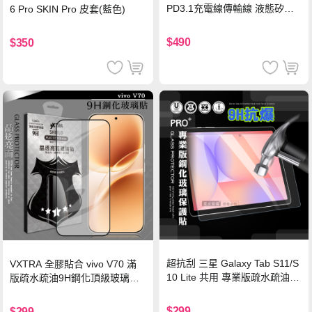
PD3.1充電線傳輸線 液態矽膠
6 Pro SKIN Pro 皮套(藍色)
硅膠 2M 支援iPhone17/安卓/手
機/平板/筆電
$490
$350
超抗刮 三星 Galaxy Tab S11/S
VXTRA 全膠貼合 vivo V70 滿
10 Lite 共用 專業版疏水疏油9
版疏水疏油9H鋼化頂級玻璃貼
H鋼化玻璃膜 平板玻璃貼
保護貼(黑)
$299
$299