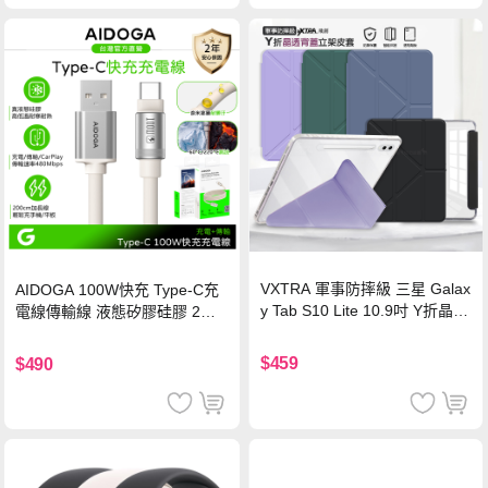
VXTRA 軍事防摔級 三星 Galax
AIDOGA 100W快充 Type-C充
y Tab S10 Lite 10.9吋 Y折晶透
電線傳輸線 液態矽膠硅膠 2M
背蓋立架皮套 含筆槽(經典黑)
支援iPhone17/安卓/手機/平板
$459
$490