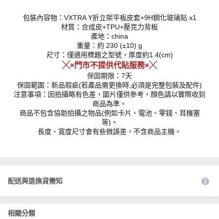
包裝內容物：VXTRA Y折立架平板皮套+9H鋼化玻璃貼 x1
材質：合成皮+TPU+壓克力背板
產地：china
重量：約 230 (±10) g
尺寸：僅適用標題之型號，厚度約1.4(cm)
╳×門市不提供代貼服務×╳
保固期限：7天
保固範圍：新品瑕疵(若產品需更換時,必須是完整包裝及配件)
注意事項：因拍攝略有色差，圖片僅供參考，顏色請以實際收到
商品為準。
商品不包含協助拍攝之物品(例如卡片、電池、零錢、耳機塞
等)。
長度、寬度尺寸會有些微誤差，不含商品主機。
配送與退換貨需知
相關分類