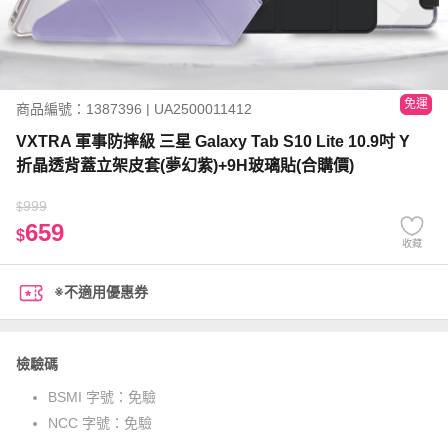
免運
商品編號：1387396 | UA2500011412
VXTRA 軍事防摔級 三星 Galaxy Tab S10 Lite 10.9吋 Y
折晶透背蓋立架皮套(夢幻紫)+9H玻璃貼(合購價)
999
$
659
$
收藏
※不適用優惠券
檢驗碼
BSMI 字號：
免驗
NCC 字號：
免驗