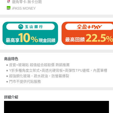
銀角零卡-無卡分期
iPASS MONEY
商品特色
● 皮套+玻璃貼 超值組合超殺價 熱銷推薦
● Y折多種角度立架式+高透光硬背板+高彈性TPU邊框，內置筆槽
● 超強鋼化玻璃，疏水疏油，防螢幕爆裂
● 門市不提供代貼服務
詳細介紹