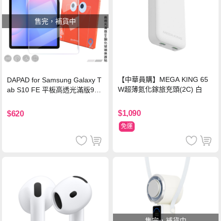
售完，補貨中
【中華員購】MEGA KING 65
DAPAD for Samsung Galaxy T
W超薄氮化鎵旅充頭(2C) 白
ab S10 FE 平板高透光滿版9H
鋼化玻璃保護貼
$1,090
$620
免運
售完，補貨中