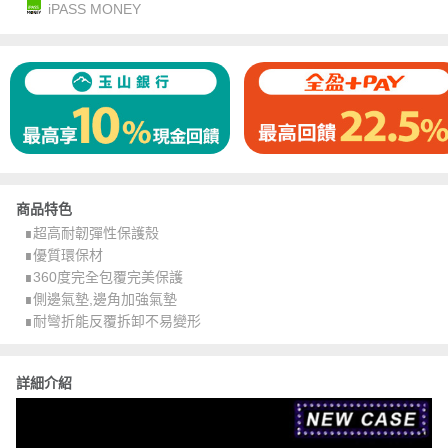
iPASS MONEY
商品特色
∎超高耐韌彈性保護殼
∎優質環保材
∎360度完全包覆完美保護
∎側邊氣墊,邊角加強氣墊
∎耐彎折能反覆拆卸不易變形
詳細介紹