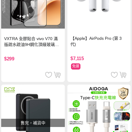
【Apple】AirPods Pro (第 3
VXTRA 全膠貼合 vivo V70 滿
代)
版疏水疏油9H鋼化頂級玻璃貼
保護貼(黑)
$7,115
$299
免運
售完，補貨中