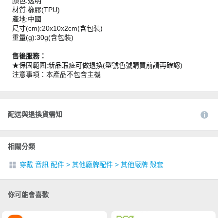
顏色:透明
材質:橡膠(TPU)
產地:中國
尺寸(cm):20x10x2cm(含包裝)
重量(g):30g(含包裝)
售後服務：
★保固範圍:新品瑕疵可做退換(型號色號購買前請再確認)
注意事項：本產品不包含主機
配送與退換貨需知
相關分類
穿戴 音訊 配件
>
其他廠牌配件
>
其他廠牌 殼套
你可能會喜歡