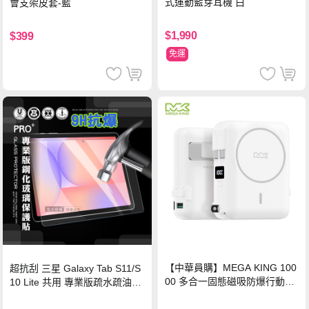
式運動藍芽耳機 白
會支架皮套-藍
$1,990
$399
免運
【中華員購】MEGA KING 100
超抗刮 三星 Galaxy Tab S11/S
00 多合一固態磁吸防爆行動電
10 Lite 共用 專業版疏水疏油9H
源 冰曜白
鋼化玻璃膜 平板玻璃貼