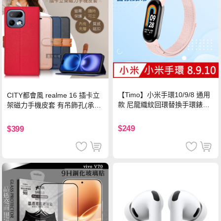
【Timo】小米手環10/9/8 通用
CITY都會風 realme 16 插卡立
款 尼龍織紋回環替換手環錶帶-
架磁力手機皮套 有吊飾孔(承諾
珍珠粉
黑)
$249
$399