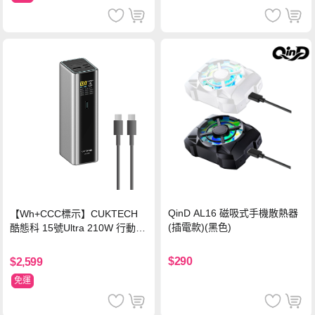
QinD AL16 磁吸式手機散熱器
【Wh+CCC標示】CUKTECH
(插電款)(黑色)
酷態科 15號Ultra 210W 行動電
源 20000mAh (PB200U) -灰色
$290
$2,599
免運