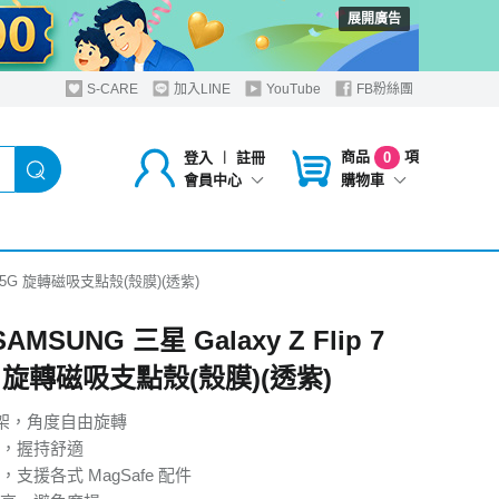
展開廣告
S-CARE
加入LINE
YouTube
FB粉絲團
商品
項
登入
︱
註冊
0
購物車
會員中心
7 FE 5G 旋轉磁吸支點殼(殼膜)(透紫)
SAMSUNG 三星 Galaxy Z Flip 7
G 旋轉磁吸支點殼(殼膜)(透紫)
支架，角度自由旋轉
，握持舒適
支援各式 MagSafe 配件