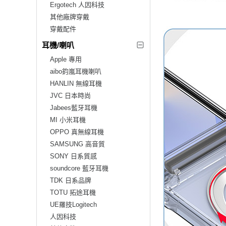
Ergotech 人因科技
其他廠牌穿戴
穿戴配件
耳機/喇叭
Apple 專用
aibo鈞嵐耳機喇叭
HANLIN 無線耳機
JVC 日本時尚
Jabees藍牙耳機
MI 小米耳機
OPPO 真無線耳機
SAMSUNG 高音質
SONY 日系質感
soundcore 藍牙耳機
TDK 日系品牌
TOTU 拓途耳機
UE羅技Logitech
人因科技