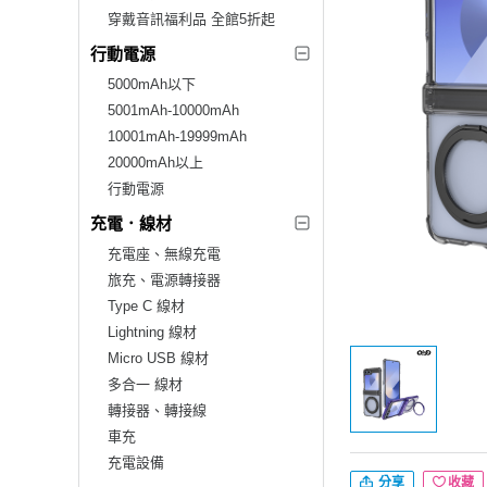
穿戴音訊福利品 全館5折起
行動電源
5000mAh以下
5001mAh-10000mAh
10001mAh-19999mAh
20000mAh以上
行動電源
充電．線材
充電座、無線充電
旅充、電源轉接器
Type C 線材
Lightning 線材
Micro USB 線材
多合一 線材
轉接器、轉接線
車充
充電設備
分享
收藏