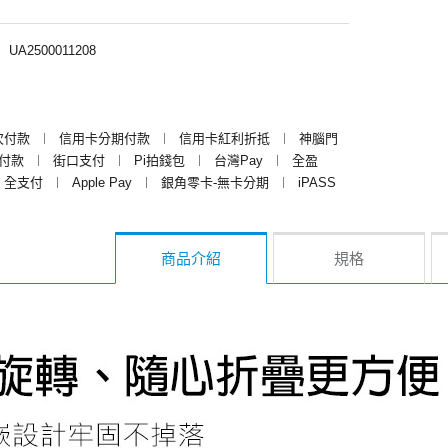
︱
UA2500011208
次付款
︱
信用卡分期付款
︱
信用卡紅利折抵
︱
神腦門
y付款
︱
街口支付
︱
Pi拍錢包
︱
台灣Pay
︱
全盈
全支付
︱
Apple Pay
︱
銀角零卡-無卡分期
︱
iPASS
商品介紹
規格