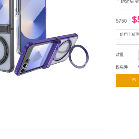
．鏡頭處增
$
$750
信用卡紅
數量
優惠券