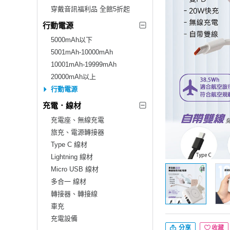
穿戴音訊福利品 全館5折起
行動電源
5000mAh以下
5001mAh-10000mAh
10001mAh-19999mAh
20000mAh以上
行動電源
充電．線材
充電座、無線充電
旅充、電源轉接器
Type C 線材
Lightning 線材
Micro USB 線材
多合一 線材
轉接器、轉接線
車充
充電設備
分享
收藏