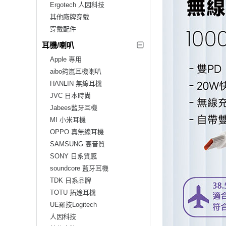
Ergotech 人因科技
其他廠牌穿戴
穿戴配件
耳機/喇叭
Apple 專用
aibo鈞嵐耳機喇叭
HANLIN 無線耳機
JVC 日本時尚
Jabees藍牙耳機
MI 小米耳機
OPPO 真無線耳機
SAMSUNG 高音質
SONY 日系質感
soundcore 藍牙耳機
TDK 日系品牌
TOTU 拓途耳機
UE羅技Logitech
人因科技