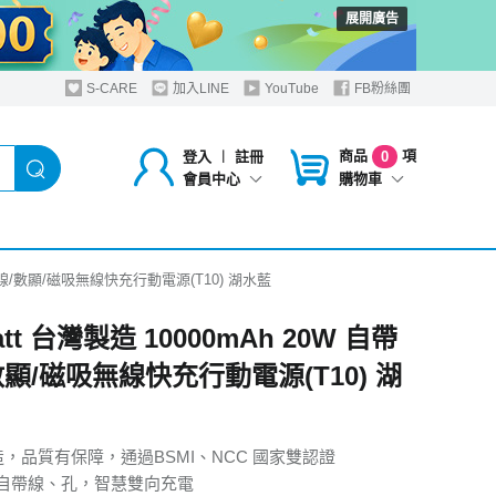
展開廣告
S-CARE
加入LINE
YouTube
FB粉絲團
商品
項
登入
︱
註冊
0
購物車
會員中心
自帶雙線/數顯/磁吸無線快充行動電源(T10) 湖水藍
att 台灣製造 10000mAh 20W 自帶
數顯/磁吸無線快充行動電源(T10) 湖
造，品質有保障，通過BSMI、NCC 國家雙認證
 C 自帶線、孔，智慧雙向充電