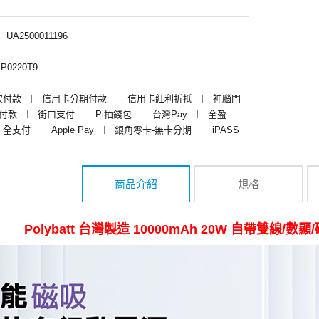
︱
UA2500011196
P0220T9
次付款
︱
信用卡分期付款
︱
信用卡紅利折抵
︱
神腦門
y付款
︱
街口支付
︱
Pi拍錢包
︱
台灣Pay
︱
全盈
全支付
︱
Apple Pay
︱
銀角零卡-無卡分期
︱
iPASS
商品介紹
規格
Polybatt 台灣製造 10000mAh 20W 自帶雙線/