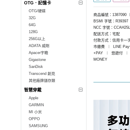
OTG．記憶卡
OTG/硬碟
商品編號：1387090
32G
BSMI 字號：R39397
64G
NCC 字號：CCAH25L
128G
配送方式：宅配
256G以上
付款方式：信用卡一
ADATA 威剛
市繳費
︱
LINE Pa
Apacer宇瞻
+PAY
︱
悠遊付
︱
MONEY
Gigastone
SanDisk
Transcend 創見
其他廠牌儲存類
智慧穿戴
Apple
GARMIN
MI 小米
OPPO
SAMSUNG