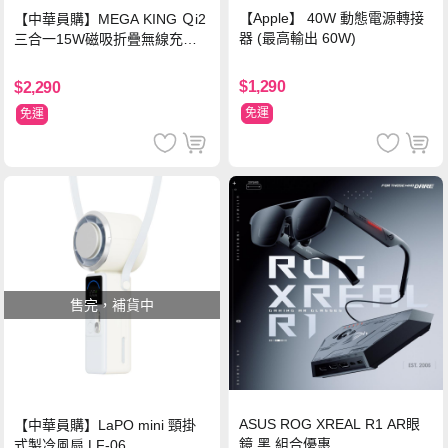
【Apple】 40W 動態電源轉接
【中華員購】MEGA KING Ｑi2
器 (最高輸出 60W)
三合一15W磁吸折疊無線充電
支架 黑
$1,290
$2,290
免運
免運
售完，補貨中
ASUS ROG XREAL R1 AR眼
【中華員購】LaPO mini 頸掛
鏡 黑 組合優惠
式製冷風扇 LF-06