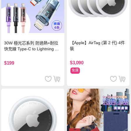
【Apple】AirTag (第 2 代) 4件
30W 極光芯系列 防過熱+耐拉
裝
快充線 Type-C to Lightning 傳
輸充電線(1.2M)黑色
$3,090
$199
免運