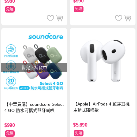
$990
$980
免運
免運
售完，補貨中
【Apple】AirPods 4 藍芽耳機
【中華員購】soundcore Select
主動式降噪款
4 GO 防水可攜式藍牙喇叭
$5,690
$990
免運
免運