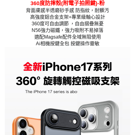
360度防摔殼(附電子拍照鍵)-粉
背面膚感半透磨砂手感 防指紋，耐髒汚
高強度鋁合金支架+專業級軸心設計
360度可自由調節 ，自由摺疊無憂
N56強力磁鐵，強力吸附不易掉落
適配Magsafe配件全域無阻使用
Ai相機按鍵全包 按鍵操作靈敏