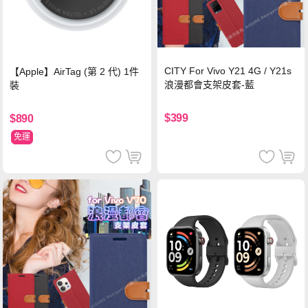
CITY For Vivo Y21 4G / Y21s
【Apple】AirTag (第 2 代) 1件
浪漫都會支架皮套-藍
裝
$399
$890
免運