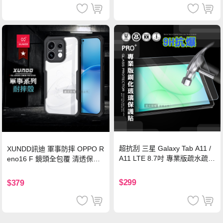
超抗刮 三星 Galaxy Tab A11 /
XUNDD訊迪 軍事防摔 OPPO R
A11 LTE 8.7吋 專業版疏水疏油
eno16 F 鏡頭全包覆 清透保護
9H鋼化玻璃膜 平板玻璃貼
殼 手機殼(夜幕黑)
$299
$379