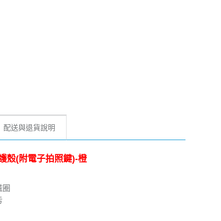
配送與退貨說明
磁吸保護殼(附電子拍照鍵)-橙
磁圈
污