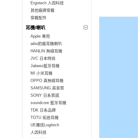
Ergotech 人因科技
其他廠牌穿戴
穿戴配件
耳機/喇叭
Apple 專用
aibo鈞嵐耳機喇叭
HANLIN 無線耳機
JVC 日本時尚
Jabees藍牙耳機
MI 小米耳機
OPPO 真無線耳機
SAMSUNG 高音質
SONY 日系質感
soundcore 藍牙耳機
TDK 日系品牌
TOTU 拓途耳機
UE羅技Logitech
人因科技