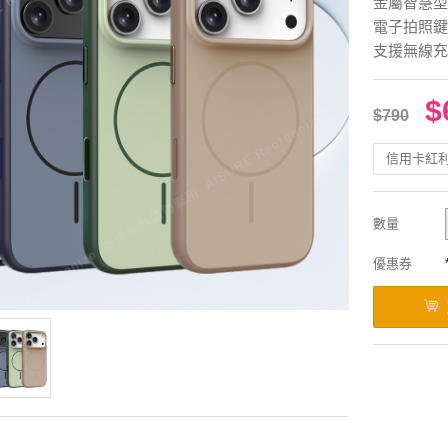
金屬智慧型
電子拍照鍵
支援無線充
$
$790
信用卡紅
數量
優惠券