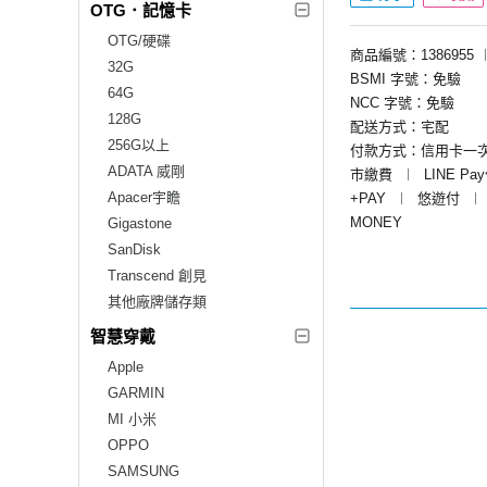
OTG．記憶卡
OTG/硬碟
商品編號：1386955
32G
BSMI 字號：免驗
64G
NCC 字號：免驗
128G
配送方式：宅配
256G以上
付款方式：信用卡一
ADATA 威剛
市繳費
︱
LINE Pa
Apacer宇瞻
+PAY
︱
悠遊付
︱
MONEY
Gigastone
SanDisk
Transcend 創見
其他廠牌儲存類
智慧穿戴
Apple
GARMIN
MI 小米
OPPO
SAMSUNG