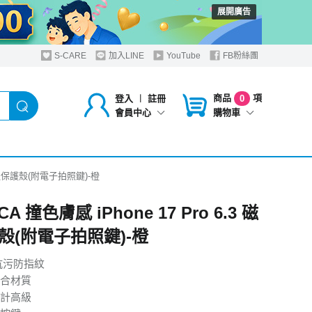
展開廣告
S-CARE
加入LINE
YouTube
FB粉絲團
商品
項
登入
︱
註冊
0
購物車
會員中心
3 磁吸保護殼(附電子拍照鍵)-橙
A 撞色膚感 iPhone 17 Pro 6.3 磁
殼(附電子拍照鍵)-橙
抗污防指紋
複合材質
計高級