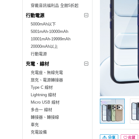
穿戴音訊福利品 全館5折起
行動電源
5000mAh以下
5001mAh-10000mAh
10001mAh-19999mAh
20000mAh以上
行動電源
充電．線材
充電座、無線充電
旅充、電源轉接器
Type C 線材
Lightning 線材
Micro USB 線材
多合一 線材
轉接器、轉接線
車充
充電設備
分享
收藏