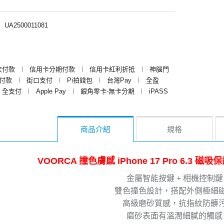
︱
UA2500011081
次付款
︱
信用卡分期付款
︱
信用卡紅利折抵
︱
神腦門
y付款
︱
街口支付
︱
Pi拍錢包
︱
台灣Pay
︱
全盈
全支付
︱
Apple Pay
︱
銀角零卡-無卡分期
︱
iPASS
商品介紹
規格
VOORCA 撞色膚感 iPhone 17 Pro 6.3 
金屬智能按鍵 + 相機控制鍵
雙色撞色設計，搭配外側極細
高級磨砂質感，抗指紋防髒
磨砂表面有溫潤細膩的觸感