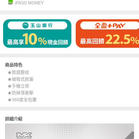
iPASS MONEY
商品特色
★質感壓紋
★磁吸式掀蓋
★手機立架
★防掉落衝擊
★360度全包覆
詳細介紹