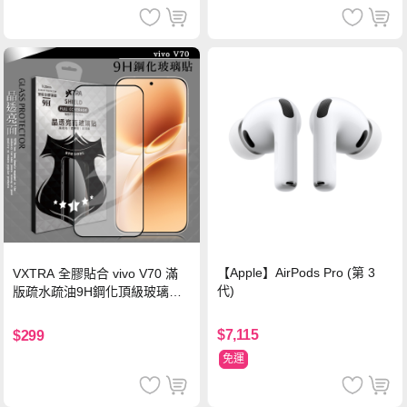
【Apple】AirPods Pro (第 3
VXTRA 全膠貼合 vivo V70 滿
代)
版疏水疏油9H鋼化頂級玻璃貼
保護貼(黑)
$7,115
$299
免運