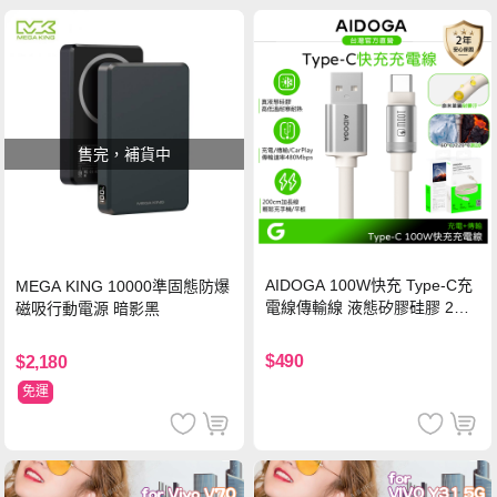
售完，補貨中
AIDOGA 100W快充 Type-C充
MEGA KING 10000準固態防爆
電線傳輸線 液態矽膠硅膠 2M
磁吸行動電源 暗影黑
支援iPhone17/安卓/手機/平板
$490
$2,180
免運