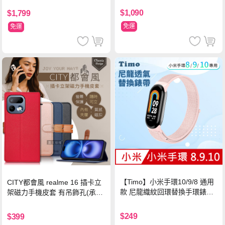
$1,090
$1,799
免運
免運
【Timo】小米手環10/9/8 通用
CITY都會風 realme 16 插卡立
款 尼龍織紋回環替換手環錶帶-
架磁力手機皮套 有吊飾孔(承諾
珍珠粉
黑)
$249
$399