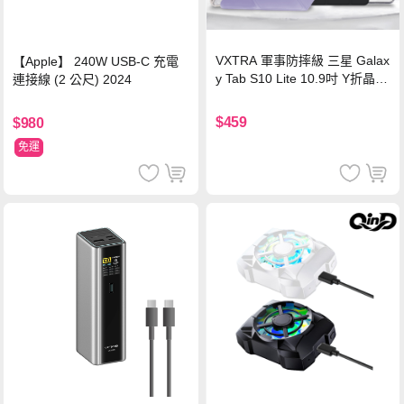
VXTRA 軍事防摔級 三星 Galax
【Apple】 240W USB-C 充電
y Tab S10 Lite 10.9吋 Y折晶透
連接線 (2 公尺) 2024
背蓋立架皮套 含筆槽(經典黑)
$459
$980
免運