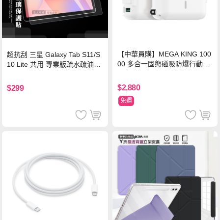
【中華員購】MEGA KING 100
超抗刮 三星 Galaxy Tab S11/S
00 多合一固態磁吸防爆行動電
10 Lite 共用 專業版疏水疏油9H
源 冰曜白
鋼化玻璃膜 平板玻璃貼
$2,880
$299
免運