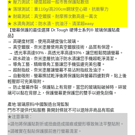
★ 壓力測試：硬度超越一般市售保護貼數倍
★ 落球測試：重110g/高200cm鋼球空心砸，抗衝擊力
★ 耐磨測試：真空鍍膜，耐摩擦次數高達一萬次
★ 水滴角測試：防水漬、抗油汙、清潔超easy
【螢幕保護的最佳選擇 Dr.Tough 硬博士系列® 玻璃保護貼產
品】
→ 高硬度材質 - 使用高硬度強化玻璃。
→ 真空鍍膜 - 奈米塗層使用真空鍍膜技術，品質有保證。
→ 透光率高達93% - 高透光率高達93%，讓您輕鬆閱讀螢幕。
→ 疏水疏油 - 奈米塗層抗油汙防水漬讓您手機超乾淨清潔。
→ 導角工藝 - 精緻導角工藝讓您手機弧邊完美包覆。
→ 超耐指紋 - 奈米塗層讓螢幕不易沾附指紋及油汙。
→ 自動吸附 - 螢幕擦拭乾淨後將保護貼與螢幕四邊對齊，貼上後
輕壓即可完美吸附。
→ 防止螢幕炸裂 - 保護貼上有背膠，當您的玻璃貼破掉時，碎玻
璃可以黏在背膠上，保護螢幕更保護您的雙手以避免刮傷。
產地:玻璃原料/中國製造台灣監製
門市不提供代貼服務 撕開封條就不可以退除非商品有瑕疵
★注意事項：
※請勿將保護貼對折或扭曲造成摺痕或變形導致無法平整貼附。
※請確實在黏貼保護膜前進行螢幕清潔。