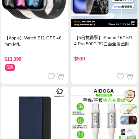
【5倍抗衝擊】iPhone 16/15/1
【Apple】Watch S11 GPS 46
4 Pro 500C 3D曲面全覆蓋鋼化
mm M/L
玻璃貼 0.5mm極窄邊框 防指紋
保護貼
$590
$13,390
免運