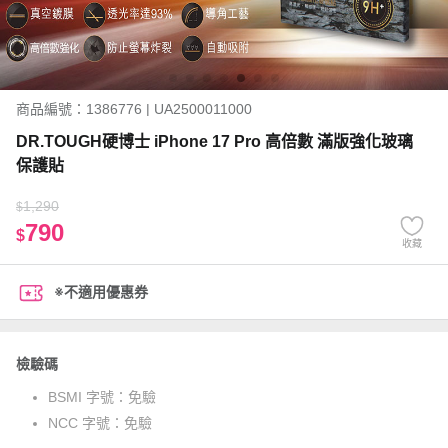
商品編號：1386776 | UA2500011000
DR.TOUGH硬博士 iPhone 17 Pro 高倍數 滿版強化玻璃
保護貼
1,290
$
790
$
收藏
※不適用優惠券
檢驗碼
BSMI 字號：
免驗
NCC 字號：
免驗