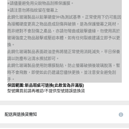
※請儘量避免用尖銳物品刮擦保護膜。
※請注意勿將指紋留在螢幕上
此鋼化玻璃製品以鉛筆硬度9H為測試基準。正常使用下仍可能因
為接觸硬度更高之物品造成刮傷與破損，是為保護螢幕之耗材，
而非絕對不會刮傷之產品，亦請勿彎曲或敲擊邊緣，勿使用高於
玻璃強度之物品敲擊或壓迫本體，如有任何裂痕建議立即予以更
換。
此鋼化玻璃製品表面疏油塗佈將隨正常使用消耗減失，平日保養
請以防塵布沾清水擦拭即可。
此鋼化玻璃製品使用防爆膜黏貼，防止螢幕破損後玻璃脫落，暫
時不會飛散，即使如此仍建議您儘快更換，並注意安全避免刮
手。
保固範圍:新品瑕疵可退換(此款皆為非滿版)
型號購買前請再確認/不提供型號錯誤退換貨
配送與退換貨需知