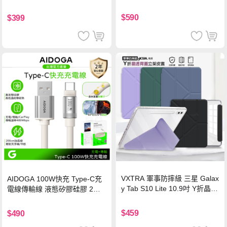
$590
$399
VXTRA 軍事防摔級 三星 Galax
AIDOGA 100W快充 Type-C充
y Tab S10 Lite 10.9吋 Y折晶透
電線傳輸線 液態矽膠硅膠 2M
背蓋立架皮套 含筆槽(經典黑)
支援iPhone17/安卓/手機/平板
$459
$490