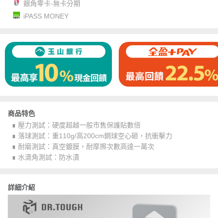
銀角零卡-無卡分期
iPASS MONEY
商品特色
∎ 壓力測試：硬度超越一般市售保護貼數倍
∎ 落球測試：重110g/高200cm鋼球空心砸，抗衝擊力
∎ 耐磨測試：真空鍍膜，耐摩擦次數高達一萬次
∎ 水滴角測試：防水漬
詳細介紹