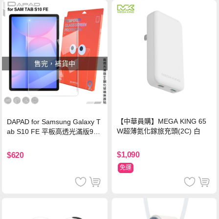
售完，補貨中
【中華員購】MEGA KING 65
DAPAD for Samsung Galaxy T
W超薄氮化鎵旅充頭(2C) 白
ab S10 FE 平板高透光滿版9H
鋼化玻璃保護貼
$1,090
$620
免運