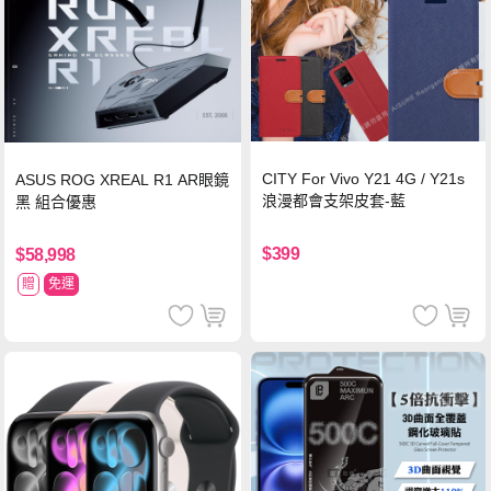
CITY For Vivo Y21 4G / Y21s
ASUS ROG XREAL R1 AR眼鏡
浪漫都會支架皮套-藍
黑 組合優惠
$399
$58,998
贈
免運