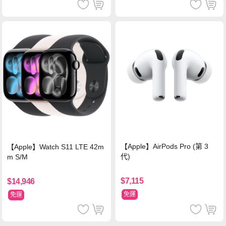
【Apple】AirPods Pro (第 3
【Apple】Watch S11 LTE 42m
代)
m S/M
$7,115
$14,946
免運
免運