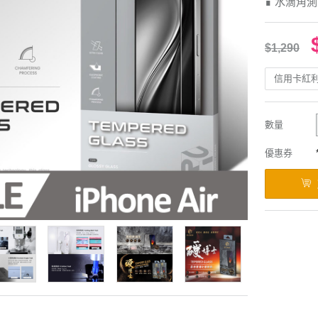
∎ 水滴角
$1,290
信用卡紅
數量
優惠券