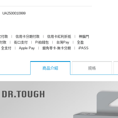
︱
UA2500010999
次付款
︱
信用卡分期付款
︱
信用卡紅利折抵
︱
神腦門
y付款
︱
街口支付
︱
Pi拍錢包
︱
台灣Pay
︱
全盈
全支付
︱
Apple Pay
︱
銀角零卡-無卡分期
︱
iPASS
商品介紹
規格