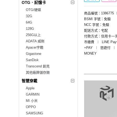
OTG．記憶卡
OTG/硬碟
商品編號：1386775
32G
BSMI 字號：免驗
64G
NCC 字號：免驗
128G
配送方式：宅配
256G以上
付款方式：信用卡一
ADATA 威剛
市繳費
︱
LINE Pa
Apacer宇瞻
+PAY
︱
悠遊付
︱
MONEY
Gigastone
SanDisk
Transcend 創見
其他廠牌儲存類
智慧穿戴
Apple
GARMIN
MI 小米
OPPO
SAMSUNG