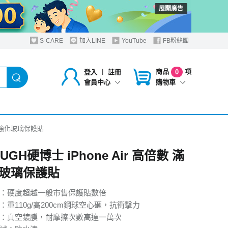
展開廣告
S-CARE
加入LINE
YouTube
FB粉絲團
商品
項
登入
︱
註冊
0
購物車
會員中心
 滿版強化玻璃保護貼
OUGH硬博士 iPhone Air 高倍數 滿
玻璃保護貼
試：硬度超越一般市售保護貼數倍
：重110g/高200cm鋼球空心砸，抗衝擊力
試：真空鍍膜，耐摩擦次數高達一萬次