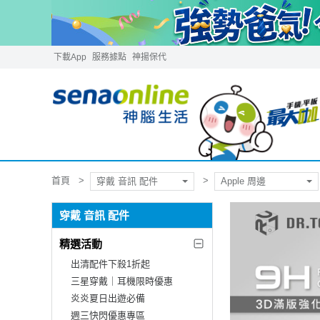
下載App
服務據點
神揚保代
首頁
穿戴 音訊 配件
Apple 周邊
穿戴 音訊 配件
精選活動
出清配件下殺1折起
三星穿戴｜耳機限時優惠
炎炎夏日出遊必備
週三快閃優惠專區