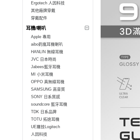
Ergotech 人因科技
其他廠牌穿戴
穿戴配件
耳機/喇叭
Apple 專用
aibo鈞嵐耳機喇叭
HANLIN 無線耳機
JVC 日本時尚
Jabees藍牙耳機
MI 小米耳機
OPPO 真無線耳機
SAMSUNG 高音質
SONY 日系質感
soundcore 藍牙耳機
TDK 日系品牌
TOTU 拓途耳機
UE羅技Logitech
人因科技