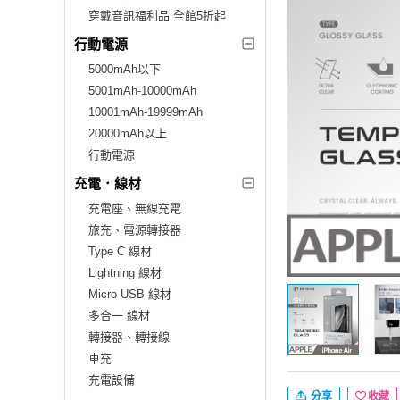
穿戴音訊福利品 全館5折起
行動電源
5000mAh以下
5001mAh-10000mAh
10001mAh-19999mAh
20000mAh以上
行動電源
充電．線材
充電座、無線充電
旅充、電源轉接器
Type C 線材
Lightning 線材
Micro USB 線材
多合一 線材
轉接器、轉接線
車充
充電設備
分享
收藏