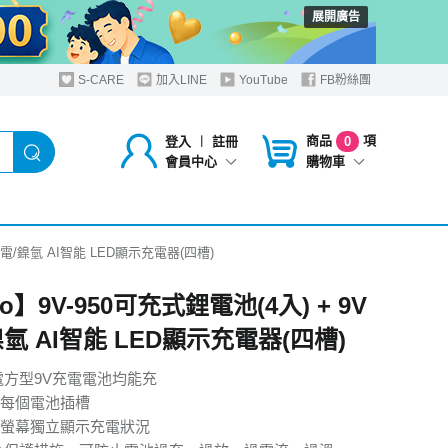
展開廣告
S-CARE
加入LINE
YouTube
FB粉絲團
商品
項
登入
︱
註冊
0
購物車
會員中心
V鋰電/鎳氫 AI智能 LED顯示充電器(四槽)
no】9V-950可充式鋰電池(4入) + 9V
氫 AI智能 LED顯示充電器(四槽)
電方型9V充電電池均能充
每個電池插槽
螢幕獨立顯示充電狀況