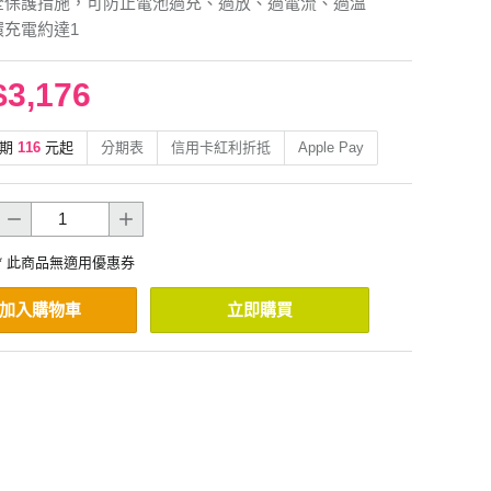
全保護措施，可防止電池過充、過放、過電流、過溫
環充電約達1
$3,176
期
116
元起
分期表
信用卡紅利折抵
Apple Pay
* 此商品無適用優惠券
加入購物車
立即購買