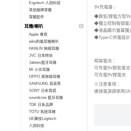
Ergotech 人因科技
9V充電器：
其他廠牌穿戴
◆鎳氫/鋰電方型9
穿戴配件
◆獨立控制每個電
耳機/喇叭
◆液晶顯示螢幕獨
Apple 專用
◆Type-C供電設計
aibo鈞嵐耳機喇叭
HANLIN 無線耳機
JVC 日本時尚
相容電池：
Jabees藍牙耳機
可充電9V鎳氫電池
MI 小米耳機
可充電9V鋰電池
OPPO 真無線耳機
SAMSUNG 高音質
※注意事項：
SONY 日系質感
連接電源請使用2A以
soundcore 藍牙耳機
TDK 日系品牌
TOTU 拓途耳機
UE羅技Logitech
人因科技