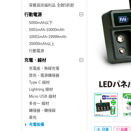
穿戴音訊福利品 全館5折起
行動電源
5000mAh以下
5001mAh-10000mAh
10001mAh-19999mAh
20000mAh以上
行動電源
充電．線材
充電座、無線充電
旅充、電源轉接器
Type C 線材
Lightning 線材
Micro USB 線材
多合一 線材
轉接器、轉接線
車充
充電設備
分享
收藏