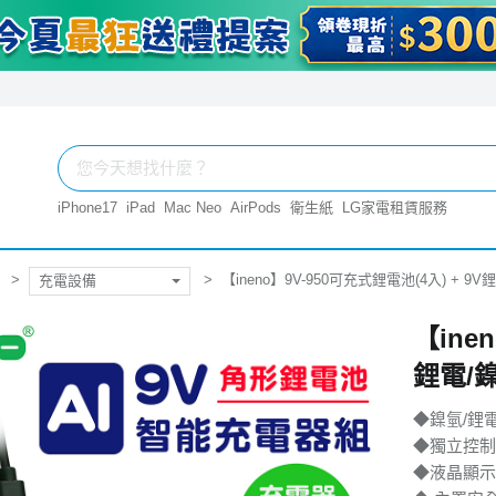
iPhone17
iPad
Mac Neo
AirPods
衛生紙
LG家電租賃服務
【ineno】9V-950可充式鋰電池(4入) + 9
充電設備
【ine
鋰電/鎳
◆鎳氫/鋰
◆獨立控制
◆液晶顯示