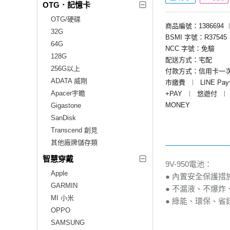
OTG．記憶卡
OTG/硬碟
商品編號：1386694
32G
BSMI 字號：R37545
64G
NCC 字號：免驗
128G
配送方式：宅配
256G以上
付款方式：信用卡一
ADATA 威剛
市繳費
︱
LINE Pa
Apacer宇瞻
+PAY
︱
悠遊付
︱
MONEY
Gigastone
SanDisk
Transcend 創見
其他廠牌儲存類
智慧穿戴
9V-950電池：
Apple
● 內置安全保護
GARMIN
● 不漏液、不爆炸
MI 小米
● 綠能、環保、省
OPPO
SAMSUNG