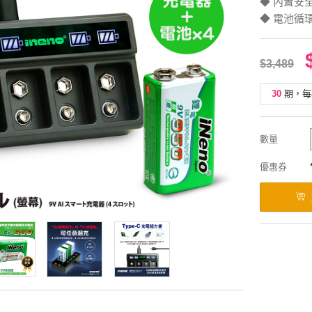
◆ 內置安
◆ 電池循
$3,489
30
期，每
數量
優惠券