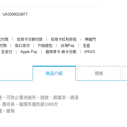
︱
UA2500010977
次付款
︱
信用卡分期付款
︱
信用卡紅利折抵
︱
神腦門
y付款
︱
街口支付
︱
Pi拍錢包
︱
台灣Pay
︱
全盈
全支付
︱
Apple Pay
︱
銀角零卡-無卡分期
︱
iPASS
商品介紹
規格
措施，可防止電池過充、過放、過電流、過溫
、壽命長、循環充電約達1000次
錢、實用