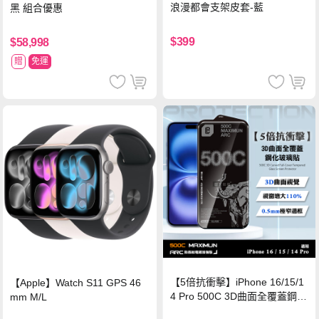
浪漫都會支架皮套-藍
黑 組合優惠
$399
$58,998
贈
免運
【5倍抗衝擊】iPhone 16/15/1
【Apple】Watch S11 GPS 46
4 Pro 500C 3D曲面全覆蓋鋼化
mm M/L
玻璃貼 0.5mm極窄邊框 防指紋