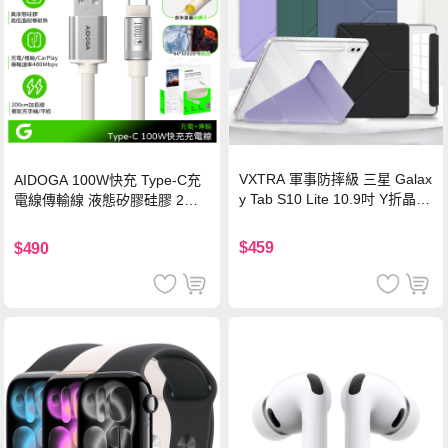
VXTRA 軍事防摔級 三星 Galax
AIDOGA 100W快充 Type-C充
y Tab S10 Lite 10.9吋 Y折晶透
電線傳輸線 液態矽膠硅膠 2M
背蓋立架皮套 含筆槽(經典黑)
支援iPhone17/安卓/手機/平板
$459
$490