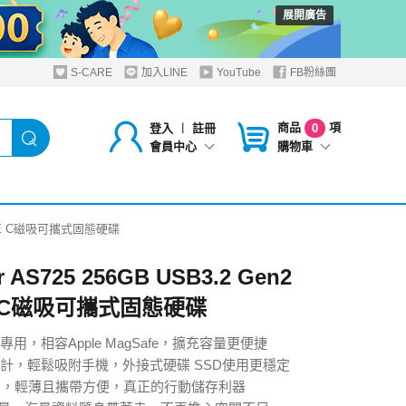
展開廣告
S-CARE
加入LINE
YouTube
FB粉絲團
商品
項
登入
︱
註冊
0
購物車
會員中心
 TYPE C磁吸可攜式固態硬碟
r AS725 256GB USB3.2 Gen2
E C磁吸可攜式固態硬碟
用，相容Apple MagSafe，擴充容量更便捷
計，輕鬆吸附手機，外接式硬碟 SSD使用更穩定
重，輕薄且攜帶方便，真正的行動儲存利器