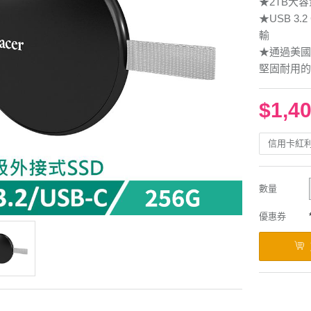
★2TB大
★USB 3
輸
★通過美國軍規
堅固耐用的
$1,4
信用卡紅
數量
優惠券