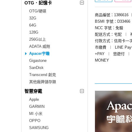
OTG．記憶卡
OTG/硬碟
商品編號：1386616
32G
BSMI 字號：D33466
64G
NCC 字號：免驗
128G
配送方式：宅配
︱
256G以上
付款方式：信用卡一
ADATA 威剛
市繳費
︱
LINE Pa
Apacer宇瞻
+PAY
︱
悠遊付
︱
MONEY
Gigastone
SanDisk
Transcend 創見
其他廠牌儲存類
智慧穿戴
Apple
GARMIN
MI 小米
OPPO
SAMSUNG