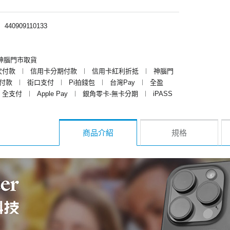
︱
440909110133
神腦門市取貨
次付款
︱
信用卡分期付款
︱
信用卡紅利折抵
︱
神腦門
y付款
︱
街口支付
︱
Pi拍錢包
︱
台灣Pay
︱
全盈
全支付
︱
Apple Pay
︱
銀角零卡-無卡分期
︱
iPASS
商品介紹
規格