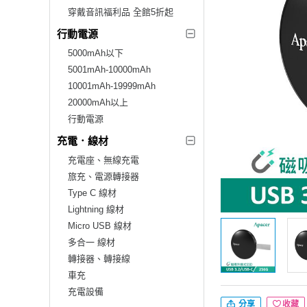
穿戴音訊福利品 全館5折起
行動電源
5000mAh以下
5001mAh-10000mAh
10001mAh-19999mAh
20000mAh以上
行動電源
充電．線材
充電座、無線充電
旅充、電源轉接器
Type C 線材
Lightning 線材
Micro USB 線材
多合一 線材
轉接器、轉接線
車充
充電設備
分享
收藏