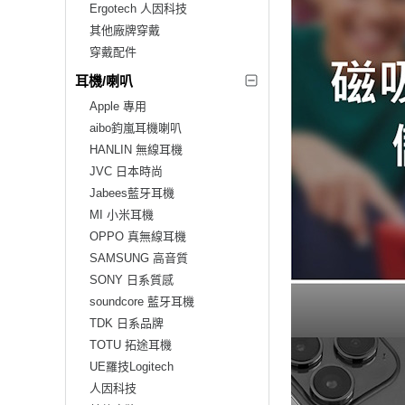
Ergotech 人因科技
其他廠牌穿戴
穿戴配件
耳機/喇叭
Apple 專用
aibo鈞嵐耳機喇叭
HANLIN 無線耳機
JVC 日本時尚
Jabees藍牙耳機
MI 小米耳機
OPPO 真無線耳機
SAMSUNG 高音質
SONY 日系質感
soundcore 藍牙耳機
TDK 日系品牌
TOTU 拓途耳機
UE羅技Logitech
人因科技