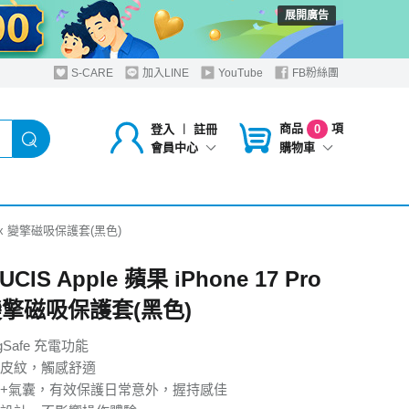
展開廣告
S-CARE
加入LINE
YouTube
FB粉絲團
商品
項
登入
︱
註冊
0
購物車
會員中心
o Max 變擎磁吸保護套(黑色)
UCIS Apple 蘋果 iPhone 17 Pro
 變擎磁吸保護套(黑色)
gSafe 充電功能
皮紋，觸感舒適
+氣囊，有效保護日常意外，握持感佳