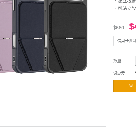
．獨立按鍵
．可站立設
$
$680
信用卡紅
數量
優惠券