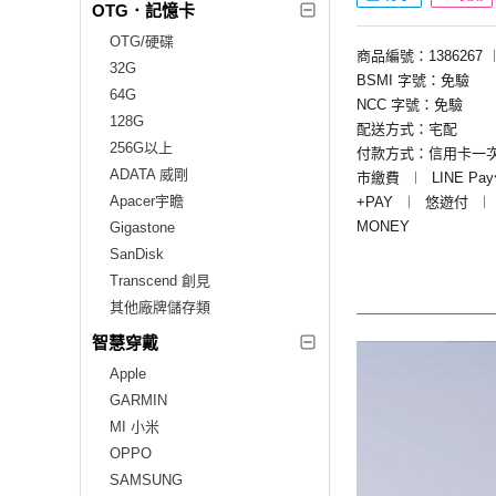
OTG．記憶卡
OTG/硬碟
商品編號：1386267
32G
BSMI 字號：免驗
64G
NCC 字號：免驗
128G
配送方式：宅配
256G以上
付款方式：信用卡一
ADATA 威剛
市繳費
︱
LINE Pa
Apacer宇瞻
+PAY
︱
悠遊付
︱
MONEY
Gigastone
SanDisk
Transcend 創見
其他廠牌儲存類
智慧穿戴
Apple
GARMIN
MI 小米
OPPO
SAMSUNG