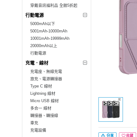
穿戴音訊福利品 全館5折起
行動電源
5000mAh以下
5001mAh-10000mAh
10001mAh-19999mAh
20000mAh以上
行動電源
充電．線材
充電座、無線充電
旅充、電源轉接器
Type C 線材
Lightning 線材
Micro USB 線材
多合一 線材
轉接器、轉接線
車充
充電設備
分享
收藏