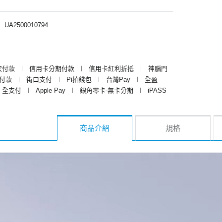
︱
UA2500010794
次付款
︱
信用卡分期付款
︱
信用卡紅利折抵
︱
神腦門
y付款
︱
街口支付
︱
Pi拍錢包
︱
台灣Pay
︱
全盈
全支付
︱
Apple Pay
︱
銀角零卡-無卡分期
︱
iPASS
商品介紹
規格