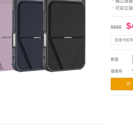
．獨立按鍵
．可站立設
$
$680
信用卡紅
數量
優惠券