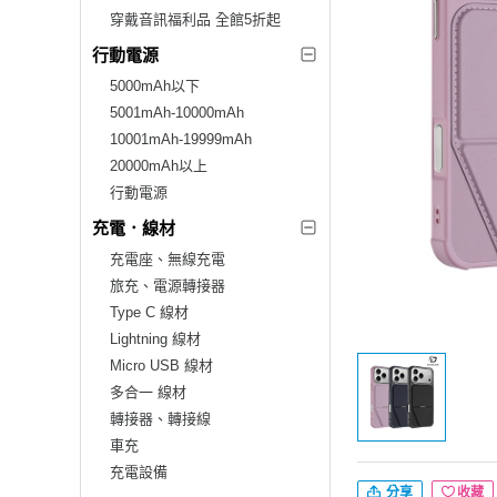
穿戴音訊福利品 全館5折起
行動電源
5000mAh以下
5001mAh-10000mAh
10001mAh-19999mAh
20000mAh以上
行動電源
充電．線材
充電座、無線充電
旅充、電源轉接器
Type C 線材
Lightning 線材
Micro USB 線材
多合一 線材
轉接器、轉接線
車充
充電設備
分享
收藏