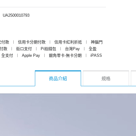
︱
UA2500010793
次付款
︱
信用卡分期付款
︱
信用卡紅利折抵
︱
神腦門
y付款
︱
街口支付
︱
Pi拍錢包
︱
台灣Pay
︱
全盈
全支付
︱
Apple Pay
︱
銀角零卡-無卡分期
︱
iPASS
商品介紹
規格