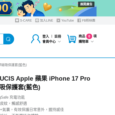
展開廣告
S-CARE
加入LINE
YouTube
FB粉絲團
商品
項
登入
︱
註冊
0
購物車
會員中心
o 變擎磁吸保護套(藍色)
UCIS Apple 蘋果 iPhone 17 Pro
吸保護套(藍色)
gSafe 充電功能
皮紋，觸感舒適
+氣囊，有效保護日常意外，握持感佳