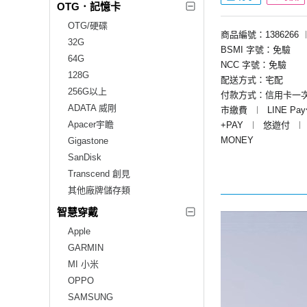
OTG．記憶卡
OTG/硬碟
商品編號：1386266
32G
BSMI 字號：免驗
64G
NCC 字號：免驗
128G
配送方式：宅配
256G以上
付款方式：信用卡一
ADATA 威剛
市繳費
︱
LINE Pa
Apacer宇瞻
+PAY
︱
悠遊付
︱
MONEY
Gigastone
SanDisk
Transcend 創見
其他廠牌儲存類
智慧穿戴
Apple
GARMIN
MI 小米
OPPO
SAMSUNG