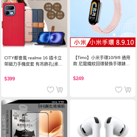
【Timo】小米手環10/9/8 通用
CITY都會風 realme 16 插卡立
款 尼龍織紋回環替換手環錶帶-
架磁力手機皮套 有吊飾孔(承諾
珍珠粉
黑)
$249
$399