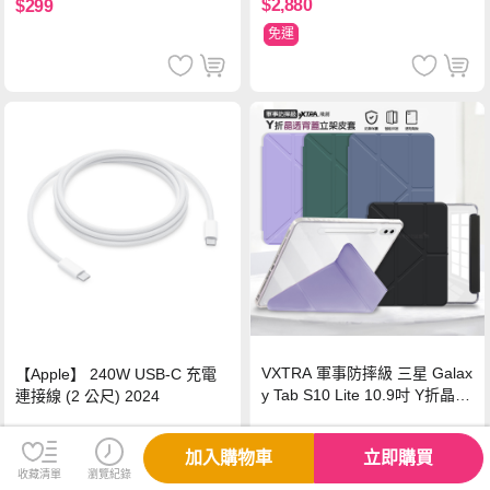
$2,880
$299
免運
VXTRA 軍事防摔級 三星 Galax
【Apple】 240W USB-C 充電
y Tab S10 Lite 10.9吋 Y折晶透
連接線 (2 公尺) 2024
背蓋立架皮套 含筆槽(經典黑)
$459
$980
加入購物車
立即購買
收藏清單
瀏覽紀錄
免運