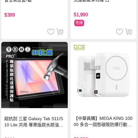
$1,990
$399
免運
【中華員購】MEGA KING 100
超抗刮 三星 Galaxy Tab S11/S
00 多合一固態磁吸防爆行動電
10 Lite 共用 專業版疏水疏油9H
源 冰曜白
鋼化玻璃膜 平板玻璃貼