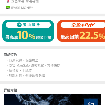
銀角零卡-無卡分期
iPASS MONEY
商品特色
．四周包邊，保護周全
．支援 MagSafe 磁吸充電，方便快捷
．抗指紋，手感佳
．雙料材質，側邊軟邊防摔
詳細介紹