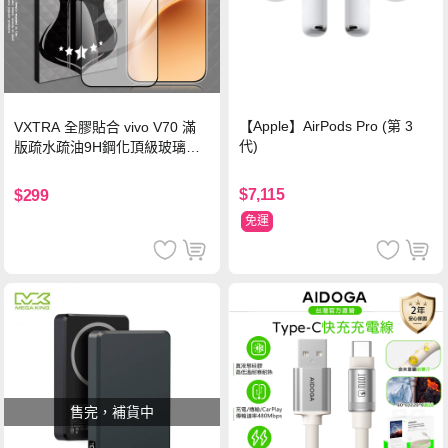
【Apple】AirPods Pro (第 3
VXTRA 全膠貼合 vivo V70 滿
代)
版疏水疏油9H鋼化頂級玻璃貼
保護貼(黑)
$7,115
$299
免運
售完，補貨中