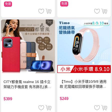
免運
免運
【Timo】小米手環10/9/8 通用
CITY都會風 realme 16 插卡立
款 尼龍織紋回環替換手環錶帶-
架磁力手機皮套 有吊飾孔(承諾
珍珠粉
黑)
$249
$399