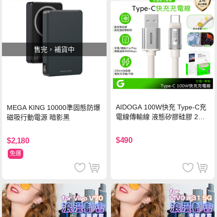
售完，補貨中
AIDOGA 100W快充 Type-C充
MEGA KING 10000準固態防爆
電線傳輸線 液態矽膠硅膠 2M
磁吸行動電源 暗影黑
支援iPhone17/安卓/手機/平板
$490
$2,180
免運