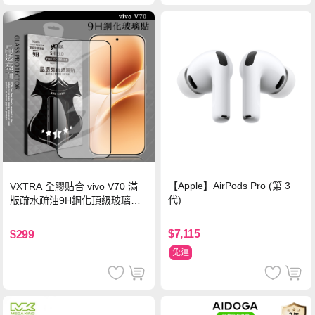
【Apple】AirPods Pro (第 3
VXTRA 全膠貼合 vivo V70 滿
代)
版疏水疏油9H鋼化頂級玻璃貼
保護貼(黑)
$7,115
$299
免運