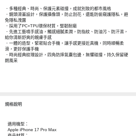
．多種經典、時尚、保護元素碰撞，成就別致的都市風格
．鏡頭滑蓋設計，保護攝像頭，防止刮花，還能防偷窺護隱私，避
免隱私洩露
．採用了PC+TPU環保材質，堅韌耐磨
．先進工藝噴手感油，觸感細膩柔潤，防指紋、防油污、防汗濕，
給你清新舒爽的親膚手感
．一體的造型，緊密貼合手機，讓手感更接近真機，同時順暢柔
滑，更好保護手機
．時尚經典紋理設計，四角防摔氣囊包邊，無懼碰撞，持久保留硬
朗風采
規格說明
適用機型：
Apple iPhone 17 Pro Max
商品材質：