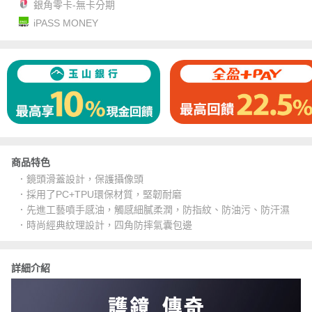
銀角零卡-無卡分期
iPASS MONEY
商品特色
．鏡頭滑蓋設計，保護攝像頭
．採用了PC+TPU環保材質，堅韌耐磨
．先進工藝噴手感油，觸感細膩柔潤，防指紋、防油污、防汗濕
．時尚經典紋理設計，四角防摔氣囊包邊
詳細介紹