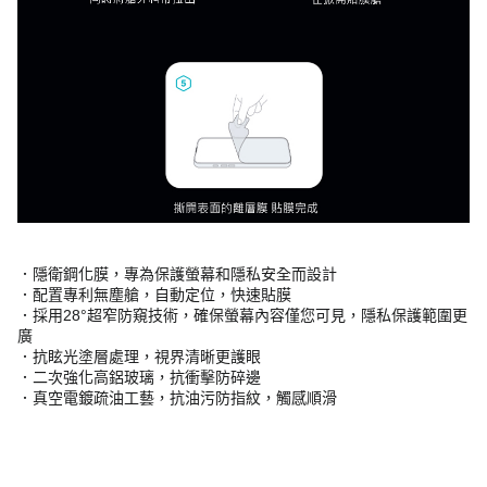
．隱衛鋼化膜，專為保護螢幕和隱私安全而設計
．配置專利無塵艙，自動定位，快速貼膜
．採用28°超窄防窺技術，確保螢幕內容僅您可見，隱私保護範圍更
廣
．抗眩光塗層處理，視界清晰更護眼
．二次強化高鋁玻璃，抗衝擊防碎邊
．真空電鍍疏油工藝，抗油污防指紋，觸感順滑