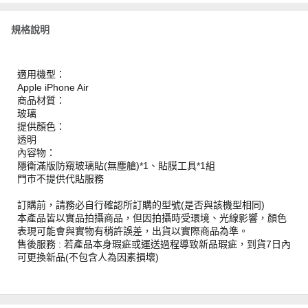
規格說明
適用機型：
Apple iPhone Air
商品材質：
玻璃
提供顏色：
透明
內容物：
隱衛滿版防窺玻璃貼(無塵艙)*1、貼膜工具*1組
門市不提供代貼服務
訂購前，請務必自行確認所訂購的型號(是否與該機型相同)
本產品皆以實品拍攝商品，但因拍攝時受環境、光線影響，顏色
表現可能會與實物有稍許誤差，出貨以實際商品為準。
售後服務 : 若產品本身瑕疵或運送過程導致新品瑕疵，到貨7日內
可更換新品(不包含人為因素損壞)