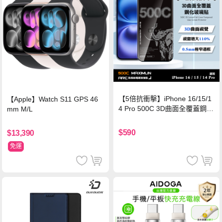
【5倍抗衝擊】iPhone 16/15/1
【Apple】Watch S11 GPS 46
4 Pro 500C 3D曲面全覆蓋鋼化
mm M/L
玻璃貼 0.5mm極窄邊框 防指紋
保護貼
$590
$13,390
免運