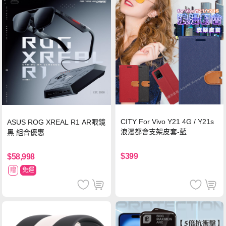
CITY For Vivo Y21 4G / Y21s
ASUS ROG XREAL R1 AR眼鏡
浪漫都會支架皮套-藍
黑 組合優惠
$399
$58,998
贈
免運