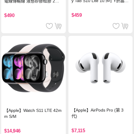
y Tab S10 Lite 10.9吋 Y折晶透
電線傳輸線 液態矽膠硅膠 2M
背蓋立架皮套 含筆槽(經典黑)
支援iPhone17/安卓/手機/平板
$459
$490
【Apple】AirPods Pro (第 3
【Apple】Watch S11 LTE 42m
代)
m S/M
$7,115
$14,946