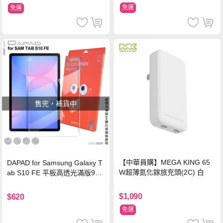
免運
免運
售完，補貨中
【中華員購】MEGA KING 65
DAPAD for Samsung Galaxy T
W超薄氮化鎵旅充頭(2C) 白
ab S10 FE 平板高透光滿版9H
鋼化玻璃保護貼
$1,090
$620
免運