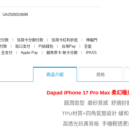
︱
UA2500010698
次付款
︱
信用卡分期付款
︱
信用卡紅利折抵
︱
神腦門
y付款
︱
街口支付
︱
Pi拍錢包
︱
台灣Pay
︱
全盈
全支付
︱
Apple Pay
︱
銀角零卡-無卡分期
︱
iPASS
商品介紹
規格
Dapad iPhone 17 Pro Max 柔
圓潤造型 磨砂質感 舒適好
TPU材質+四角氣墊設計 緩
高透光抗黃背板 手機輕透更