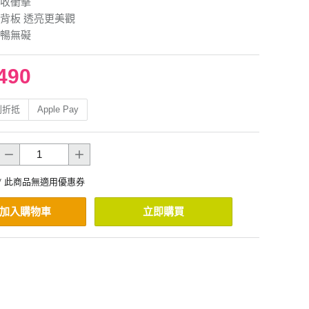
吸收衝擊
背板 透亮更美觀
暢無礙
490
利折抵
Apple Pay
* 此商品無適用優惠券
加入購物車
立即購買