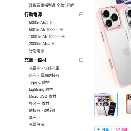
穿戴音訊福利品 全館5折起
行動電源
5000mAh以下
5001mAh-10000mAh
10001mAh-19999mAh
20000mAh以上
行動電源
充電．線材
充電座、無線充電
旅充、電源轉接器
Type C 線材
Lightning 線材
Micro USB 線材
多合一 線材
轉接器、轉接線
車充
充電設備
分享
收藏