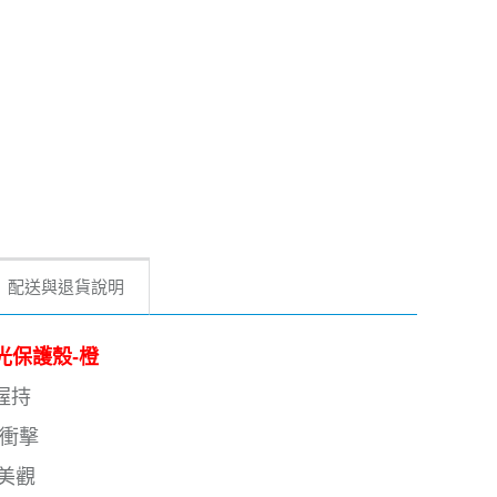
配送與退貨說明
幻極光保護殼-橙
握持
和衝擊
美觀