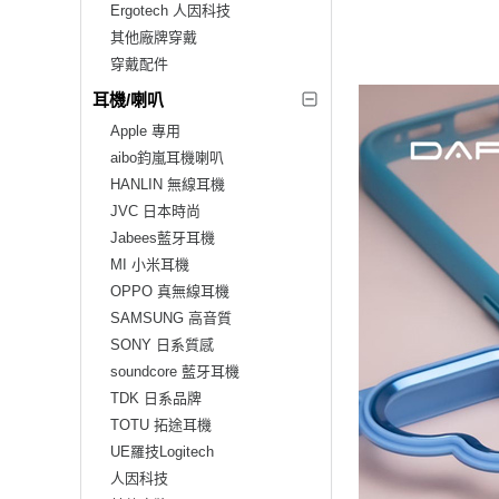
Ergotech 人因科技
其他廠牌穿戴
穿戴配件
耳機/喇叭
Apple 專用
aibo鈞嵐耳機喇叭
HANLIN 無線耳機
JVC 日本時尚
Jabees藍牙耳機
MI 小米耳機
OPPO 真無線耳機
SAMSUNG 高音質
SONY 日系質感
soundcore 藍牙耳機
TDK 日系品牌
TOTU 拓途耳機
UE羅技Logitech
人因科技