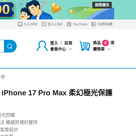
展開廣告
S-CARE
加入LINE
YouTube
FB粉絲團
商品
項
登入
︱
註冊
0
購物車
會員中心
-橙
 iPhone 17 Pro Max 柔幻極光保護
極光閃耀
法 觸感舒適好握持
氣墊設計