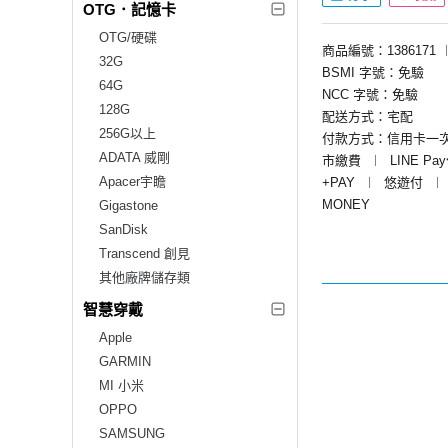
OTG．記憶卡
OTG/硬碟
商品編號：1386171
32G
BSMI 字號：免驗
64G
NCC 字號：免驗
128G
配送方式：宅配
256G以上
付款方式：信用卡一
ADATA 威剛
市繳費
︱
LINE Pa
Apacer宇瞻
+PAY
︱
悠遊付
︱
MONEY
Gigastone
SanDisk
Transcend 創見
其他廠牌儲存類
智慧穿戴
Apple
GARMIN
MI 小米
OPPO
SAMSUNG