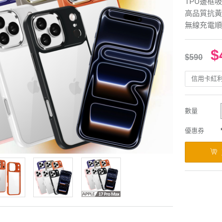
TPU邊框
高品質抗黃
無線充電順
$
$590
信用卡紅
數量
優惠券