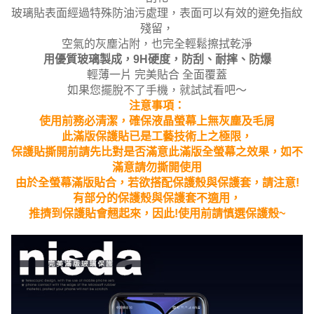
玻璃貼表面經過特殊防油污處理，表面可以有效的避免指紋
殘留，
空氣的灰塵沾附，也完全輕鬆擦拭乾淨
用優質玻璃製成，9H硬度，防刮、耐摔、防爆
輕薄一片 完美貼合 全面覆蓋
如果您擺脫不了手機，就試試看吧～
注意事項：
使用前務必清潔，確保液晶螢幕上無灰塵及毛屑
此滿版保護貼已是工藝技術上之極限，
保護貼撕開前請先比對是否滿意此滿版全螢幕之效果，如不
滿意請勿撕開使用
由於全螢幕滿版貼合，若欲搭配保護殼與保護套，請注意!
有部分的保護殼與保護套不適用，
推擠到保護貼會翹起來，因此!使用前請慎選保護殼~