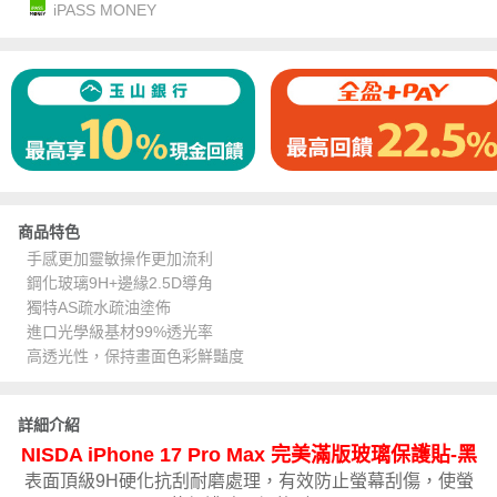
iPASS MONEY
商品特色
手感更加靈敏操作更加流利
鋼化玻璃9H+邊緣2.5D導角
獨特AS疏水疏油塗佈
進口光學級基材99%透光率
高透光性，保持畫面色彩鮮豔度
詳細介紹
NISDA iPhone 17 Pro Max 完美滿版玻璃保護貼-黑
表面頂級9H硬化抗刮耐磨處理，有效防止螢幕刮傷，使螢