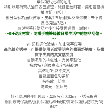
幕保護貼更加的耐用
特別以類荷葉抗油汙表面處理，減低指紋附著，讓您輕易擦
拭油質、髒汙。
部分型號為滿版微縮，皮套TPU內襯與空壓殼裝上去不會
造成擠壓凸起，
請與螢幕核對尺寸後可接受再選購，謝謝。
～9H硬度材質，防護手機邊緣被日常生活中的物品刮傷。
～
9H超強鋼化玻璃，防止螢幕爆裂
高光線穿透率，可提供使用者感受明亮的畫面舒適度，及畫
質不失真的真實感受度
自動吸附的排氣性，完美平整化
抗磨損 / 刮痕高密度特殊處理
高透明/色彩不失真
螢幕畫面色彩柔和
抗指紋，防塵
防眩光，無反光
特別處理的強化玻璃，厚度只有0.33mm，透光度高
鋼化玻璃保護貼/強化保護貼/9H硬度/高透保護貼/防眩光/防
刮花