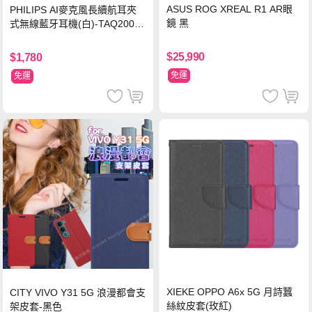
ASUS ROG XREAL R1 AR眼
PHILIPS AI麥克風長續航耳夾
鏡 黑
式無線藍牙耳機(白)-TAQ2000
WT
$25,990
$1,780
免運
免運
XIEKE OPPO A6x 5G 月詩蠶
CITY VIVO Y31 5G 浪漫都會支
絲紋皮套(玫紅)
架皮套-黑色