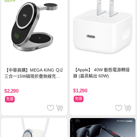
【Apple】 40W 動態電源轉接
【中華員購】MEGA KING Ｑi2
器 (最高輸出 60W)
三合一15W磁吸折疊無線充電
支架 黑
$1,290
$2,290
免運
免運