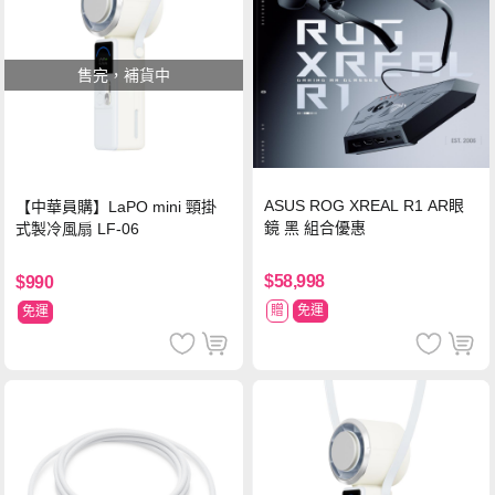
售完，補貨中
ASUS ROG XREAL R1 AR眼
【中華員購】LaPO mini 頸掛
鏡 黑 組合優惠
式製冷風扇 LF-06
$58,998
$990
贈
免運
免運