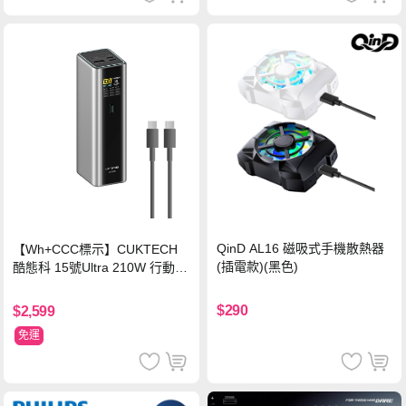
QinD AL16 磁吸式手機散熱器
【Wh+CCC標示】CUKTECH
(插電款)(黑色)
酷態科 15號Ultra 210W 行動電
源 20000mAh (PB200U) -灰色
$290
$2,599
免運