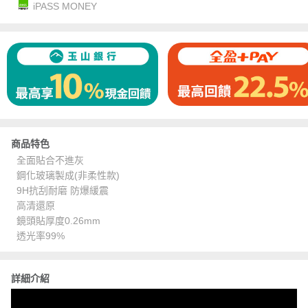
iPASS MONEY
商品特色
全面貼合不進灰
鋼化玻璃製成(非柔性款)
9H抗刮耐磨 防爆緩震
高清還原
鏡頭貼厚度0.26mm
透光率99%
詳細介紹