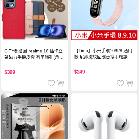
【Timo】小米手環10/9/8 通用
CITY都會風 realme 16 插卡立
款 尼龍織紋回環替換手環錶帶-
架磁力手機皮套 有吊飾孔(承諾
珍珠粉
黑)
$249
$399