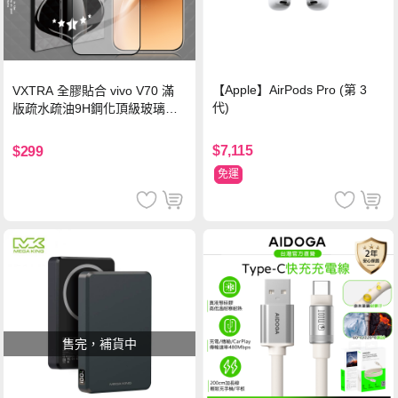
【Apple】AirPods Pro (第 3
VXTRA 全膠貼合 vivo V70 滿
代)
版疏水疏油9H鋼化頂級玻璃貼
保護貼(黑)
$7,115
$299
免運
售完，補貨中